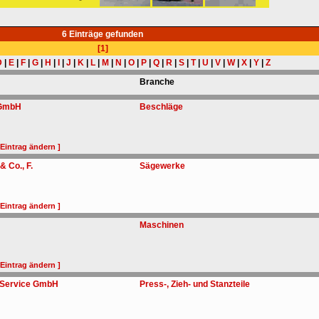
6 Einträge gefunden
[1]
D
|
E
|
F
|
G
|
H
|
I
|
J
|
K
|
L
|
M
|
N
|
O
|
P
|
Q
|
R
|
S
|
T
|
U
|
V
|
W
|
X
|
Y
|
Z
Branche
 GmbH
Beschläge
 Eintrag ändern ]
 Co., F.
Sägewerke
 Eintrag ändern ]
Maschinen
 Eintrag ändern ]
 Service GmbH
Press-, Zieh- und Stanzteile