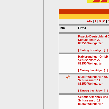
Alle
|
A
|
B
|
C
|
Info
Firma
Frascio Deutschland
Schussenstr. 22
88250
Weingarten
|
[ Eintrag bestätigen ]
[
Habisreutinger GmbH &
Schussenstr. 22
88250
Weingarten
|
[ Eintrag bestätigen ]
[
Müller Weingarten AG
Schussenstr. 11
88250
Weingarten
|
[ Eintrag bestätigen ]
[
Schmiedetechnik und
Schussenstr. 11
88250
Weingarten