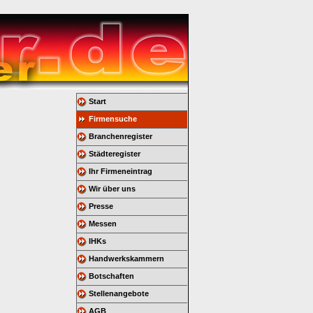
Start
Firmensuche
Branchenregister
Städteregister
Ihr Firmeneintrag
Wir über uns
Presse
Messen
IHKs
Handwerkskammern
Botschaften
Stellenangebote
AGB