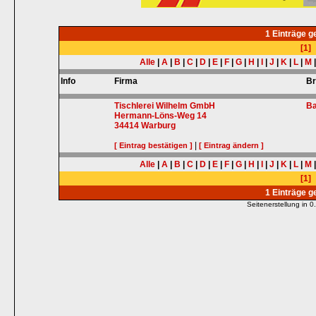
1 Einträge 
[1]
Alle
|
A
|
B
|
C
|
D
|
E
|
F
|
G
|
H
|
I
|
J
|
K
|
L
|
M
Info
Firma
B
Tischlerei Wilhelm GmbH
Ba
Hermann-Löns-Weg 14
34414
Warburg
|
[ Eintrag bestätigen ]
[ Eintrag ändern ]
Alle
|
A
|
B
|
C
|
D
|
E
|
F
|
G
|
H
|
I
|
J
|
K
|
L
|
M
[1]
1 Einträge 
Seitenerstellung in