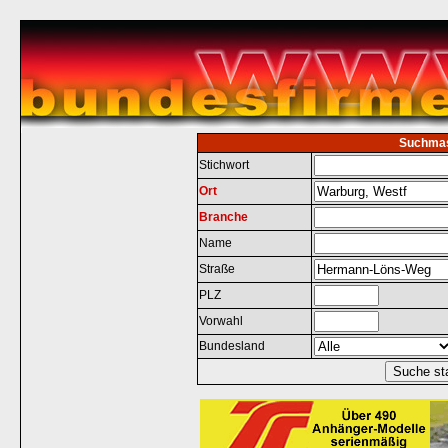
Suchma
Stichwort
Ort
Branche
Name
Straße
PLZ
Vorwahl
Bundesland