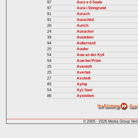
97
Aura a d Saale
97
Aura i Sinngrund
91
Aurach
91
Aurachtal
26
Aurich
24
Ausacker
39
Ausleben
94
Außernzell
25
Auufer
54
Auw an der Kyll
54
Auw bei Prüm
25
Aventoft
25
Averlak
27
Axstedt
85
Aying
54
Ayl, Saar
86
Aystetten
© 2005 - 2026 Media Group Ver