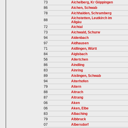
73
Aichelberg, Kr Göppingen
86
Aichen, Schwab
78
Aichhalden, Schramberg
Aichstetten, Leutkirch im
88
Allgäu
72
Aichtal
73
Aichwald, Schurw
94
Aidenbach
97
Aidhausen
71
Aidlingen, Württ
84
Aiglsbach
56
Ailertchen
86
Aindling
83
Ainring
89
Aislingen, Schwab
94
Aiterhofen
79
Aitern
88
Aitrach
87
Aitrang
06
Aken
06
Aken, Elbe
83
Albaching
79
Albbruck
07
Albersdorf