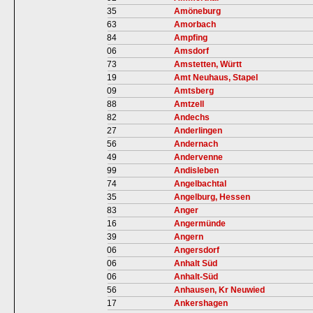
35
Amöneburg
63
Amorbach
84
Ampfing
06
Amsdorf
73
Amstetten, Württ
19
Amt Neuhaus, Stapel
09
Amtsberg
88
Amtzell
82
Andechs
27
Anderlingen
56
Andernach
49
Andervenne
99
Andisleben
74
Angelbachtal
35
Angelburg, Hessen
83
Anger
16
Angermünde
39
Angern
06
Angersdorf
06
Anhalt Süd
06
Anhalt-Süd
56
Anhausen, Kr Neuwied
17
Ankershagen