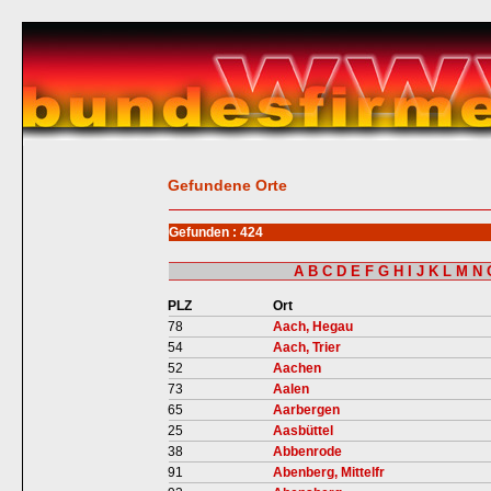
Gefundene Orte
Gefunden : 424
A
B
C
D
E
F
G
H
I
J
K
L
M
N
PLZ
Ort
78
Aach, Hegau
54
Aach, Trier
52
Aachen
73
Aalen
65
Aarbergen
25
Aasbüttel
38
Abbenrode
91
Abenberg, Mittelfr