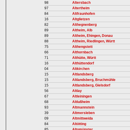
98
Altersbach
97
Altertheim
84
Altfraunhofen
16
Altglietzen
82
Althegnenberg
89
Altheim, Alb
89
Altheim, Ehingen, Donau
88
Altheim, Riedlingen, Württ
75
Althengstett
66
Althornbach
71
Althütte, Württ
16
Althüttendorf
04
Altkirchen
15
Altlandsberg
15
Altlandsberg, Bruchmühle
15
Altlandsberg, Gielsdorf
56
Altlay
67
Altleiningen
68
Altlußheim
93
Altmannstein
39
Altmersleben
09
Altmittweida
84
Altötting
85
Altomünster