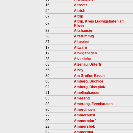
16
Altreetz
54
Altrich
67
Altrip
Altrip, Kreis Ludwigshafen am
67
Rhein
88
Altshausen
56
Altstrimmig
87
Altusried
17
Altwarp
17
Altwigshagen
25
Alveslohe
63
Alzenau, Unterfr
55
Alzey
39
Am Großen Bruch
86
Amberg, Buchloe
92
Amberg, Oberpfalz
21
Amelinghausen
83
Amerang
83
Amerang, Evenhausen
86
Amerdingen
72
Ammerbuch
90
Ammerndorf
22
Ammersbek
92
Ammerthal