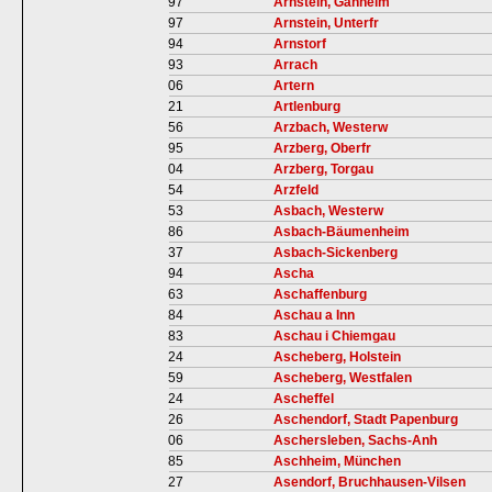
97
Arnstein, Gänheim
97
Arnstein, Unterfr
94
Arnstorf
93
Arrach
06
Artern
21
Artlenburg
56
Arzbach, Westerw
95
Arzberg, Oberfr
04
Arzberg, Torgau
54
Arzfeld
53
Asbach, Westerw
86
Asbach-Bäumenheim
37
Asbach-Sickenberg
94
Ascha
63
Aschaffenburg
84
Aschau a Inn
83
Aschau i Chiemgau
24
Ascheberg, Holstein
59
Ascheberg, Westfalen
24
Ascheffel
26
Aschendorf, Stadt Papenburg
06
Aschersleben, Sachs-Anh
85
Aschheim, München
27
Asendorf, Bruchhausen-Vilsen