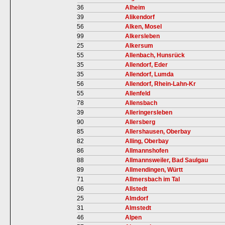
36
Alheim
39
Alikendorf
56
Alken, Mosel
99
Alkersleben
25
Alkersum
55
Allenbach, Hunsrück
35
Allendorf, Eder
35
Allendorf, Lumda
56
Allendorf, Rhein-Lahn-Kr
55
Allenfeld
78
Allensbach
39
Alleringersleben
90
Allersberg
85
Allershausen, Oberbay
82
Alling, Oberbay
86
Allmannshofen
88
Allmannsweiler, Bad Saulgau
89
Allmendingen, Württ
71
Allmersbach im Tal
06
Allstedt
25
Almdorf
31
Almstedt
46
Alpen