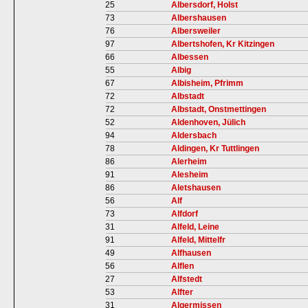
25
Albersdorf, Holst
73
Albershausen
76
Albersweiler
97
Albertshofen, Kr Kitzingen
66
Albessen
55
Albig
67
Albisheim, Pfrimm
72
Albstadt
72
Albstadt, Onstmettingen
52
Aldenhoven, Jülich
94
Aldersbach
78
Aldingen, Kr Tuttlingen
86
Alerheim
91
Alesheim
86
Aletshausen
56
Alf
73
Alfdorf
31
Alfeld, Leine
91
Alfeld, Mittelfr
49
Alfhausen
56
Alflen
27
Alfstedt
53
Alfter
31
Algermissen