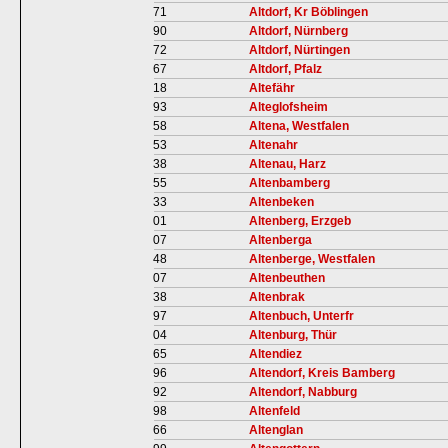
71
Altdorf, Kr Böblingen
90
Altdorf, Nürnberg
72
Altdorf, Nürtingen
67
Altdorf, Pfalz
18
Altefähr
93
Alteglofsheim
58
Altena, Westfalen
53
Altenahr
38
Altenau, Harz
55
Altenbamberg
33
Altenbeken
01
Altenberg, Erzgeb
07
Altenberga
48
Altenberge, Westfalen
07
Altenbeuthen
38
Altenbrak
97
Altenbuch, Unterfr
04
Altenburg, Thür
65
Altendiez
96
Altendorf, Kreis Bamberg
92
Altendorf, Nabburg
98
Altenfeld
66
Altenglan