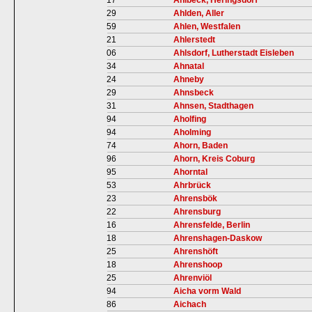
17
Ahlbeck, Heringsdorf
29
Ahlden, Aller
59
Ahlen, Westfalen
21
Ahlerstedt
06
Ahlsdorf, Lutherstadt Eisleben
34
Ahnatal
24
Ahneby
29
Ahnsbeck
31
Ahnsen, Stadthagen
94
Aholfing
94
Aholming
74
Ahorn, Baden
96
Ahorn, Kreis Coburg
95
Ahorntal
53
Ahrbrück
23
Ahrensbök
22
Ahrensburg
16
Ahrensfelde, Berlin
18
Ahrenshagen-Daskow
25
Ahrenshöft
18
Ahrenshoop
25
Ahrenviöl
94
Aicha vorm Wald
86
Aichach