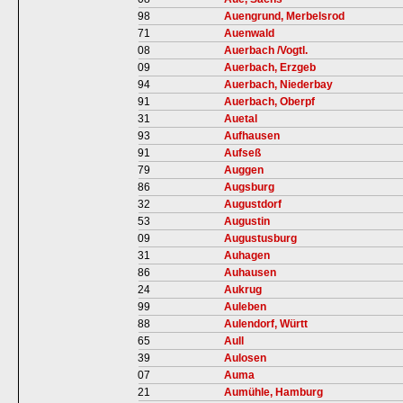
98
Auengrund, Merbelsrod
71
Auenwald
08
Auerbach /Vogtl.
09
Auerbach, Erzgeb
94
Auerbach, Niederbay
91
Auerbach, Oberpf
31
Auetal
93
Aufhausen
91
Aufseß
79
Auggen
86
Augsburg
32
Augustdorf
53
Augustin
09
Augustusburg
31
Auhagen
86
Auhausen
24
Aukrug
99
Auleben
88
Aulendorf, Württ
65
Aull
39
Aulosen
07
Auma
21
Aumühle, Hamburg