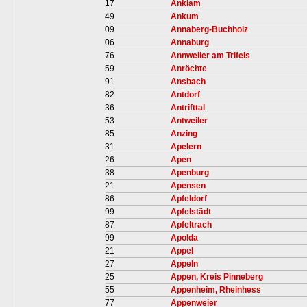
17
Anklam
49
Ankum
09
Annaberg-Buchholz
06
Annaburg
76
Annweiler am Trifels
59
Anröchte
91
Ansbach
82
Antdorf
36
Antrifttal
53
Antweiler
85
Anzing
31
Apelern
26
Apen
38
Apenburg
21
Apensen
86
Apfeldorf
99
Apfelstädt
87
Apfeltrach
99
Apolda
21
Appel
27
Appeln
25
Appen, Kreis Pinneberg
55
Appenheim, Rheinhess
77
Appenweier