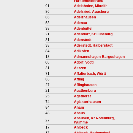
Fürstenfeldbruck
91
Adelshofen, Mittelfr
86
Adelsried, Augsburg
86
Adelzhausen
53
Adenau
38
Adenbüttel
21
Adendorf, Kr Lüneburg
31
Adenstedt
38
Aderstedt, Halberstadt
84
Adlkofen
18
Admannshagen-Bargeshagen
08
Adorf, Vogtl
31
Aerzen
71
Affalterbach, Württ
86
Affing
27
Affinghausen
21
Agathenburg
25
Agethorst
74
Aglasterhausen
84
Aham
48
Ahaus
Ahausen, Kr Rotenburg,
27
Wümme
17
Ahlbeck