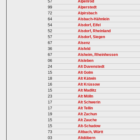
57
Alpenrod
99
Alperstedt
72
Alpirsbach
64
Alsbach-Hähnlein
54
Alsdorf, Eifel
52
Alsdorf, Rheinland
57
Alsdorf, Siegen
67
Alsenz
36
Alsfeld
67
Alsheim, Rheinhessen
06
Alsleben
24
Alt Duvenstedt
15
Alt Golm
18
Alt Kätwin
16
Alt Krüssow
15
Alt Madlitz
23
Alt Mölln
17
Alt Schwerin
17
Alt Tellin
19
Alt Zachun
15
Alt Zauche
15
Alt-Schadow
73
Altbach, Württ
03
Altdöbern