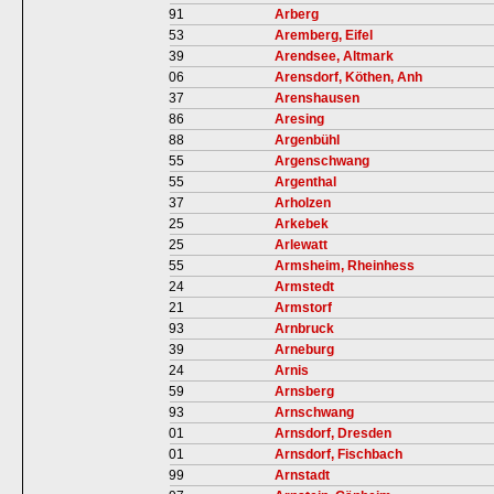
91
Arberg
53
Aremberg, Eifel
39
Arendsee, Altmark
06
Arensdorf, Köthen, Anh
37
Arenshausen
86
Aresing
88
Argenbühl
55
Argenschwang
55
Argenthal
37
Arholzen
25
Arkebek
25
Arlewatt
55
Armsheim, Rheinhess
24
Armstedt
21
Armstorf
93
Arnbruck
39
Arneburg
24
Arnis
59
Arnsberg
93
Arnschwang
01
Arnsdorf, Dresden
01
Arnsdorf, Fischbach
99
Arnstadt