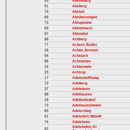
93
Abensberg
91
Absberg
74
Abstatt
99
Abtsbessingen
73
Abtsgmünd
69
Abtsteinach
97
Abtswind
88
Achberg
77
Achern, Baden
28
Achim, Bremen
94
Achslach
88
Achstetten
24
Achterwehr
25
Achtrup
17
Adamshoffnung
73
Adelberg
37
Adelebsen
98
Adelhausen
29
Adelheidsdorf
73
Adelmannsfelden
85
Adelschlag
91
Adelsdorf, Mittelfr
74
Adelsheim
Adelshofen, Kr
82