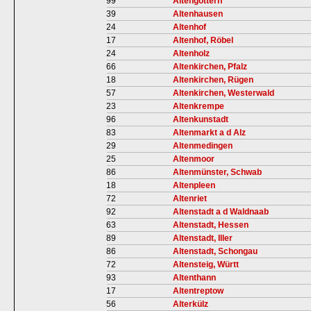
99
Altengottern
39
Altenhausen
24
Altenhof
17
Altenhof, Röbel
24
Altenholz
66
Altenkirchen, Pfalz
18
Altenkirchen, Rügen
57
Altenkirchen, Westerwald
23
Altenkrempe
96
Altenkunstadt
83
Altenmarkt a d Alz
29
Altenmedingen
25
Altenmoor
86
Altenmünster, Schwab
18
Altenpleen
72
Altenriet
92
Altenstadt a d Waldnaab
63
Altenstadt, Hessen
89
Altenstadt, Iller
86
Altenstadt, Schongau
72
Altensteig, Württ
93
Altenthann
17
Altentreptow
56
Alterkülz