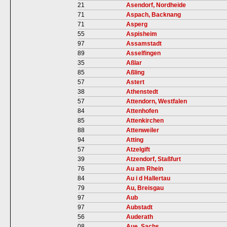
21
Asendorf, Nordheide
71
Aspach, Backnang
71
Asperg
55
Aspisheim
97
Assamstadt
89
Asselfingen
35
Aßlar
85
Aßling
57
Astert
38
Athenstedt
57
Attendorn, Westfalen
84
Attenhofen
85
Attenkirchen
88
Attenweiler
94
Atting
57
Atzelgift
39
Atzendorf, Staßfurt
76
Au am Rhein
84
Au i d Hallertau
79
Au, Breisgau
97
Aub
97
Aubstadt
56
Auderath
08
Aue, Sachs