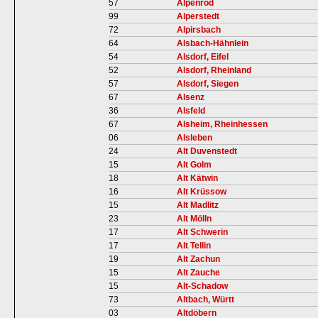
57
Alpenrod
99
Alperstedt
72
Alpirsbach
64
Alsbach-Hähnlein
54
Alsdorf, Eifel
52
Alsdorf, Rheinland
57
Alsdorf, Siegen
67
Alsenz
36
Alsfeld
67
Alsheim, Rheinhessen
06
Alsleben
24
Alt Duvenstedt
15
Alt Golm
18
Alt Kätwin
16
Alt Krüssow
15
Alt Madlitz
23
Alt Mölln
17
Alt Schwerin
17
Alt Tellin
19
Alt Zachun
15
Alt Zauche
15
Alt-Schadow
73
Altbach, Württ
03
Altdöbern