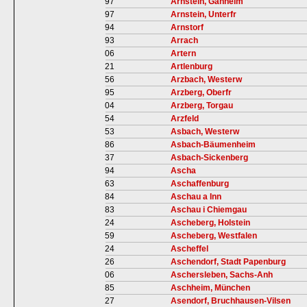
97
Arnstein, Gänheim
97
Arnstein, Unterfr
94
Arnstorf
93
Arrach
06
Artern
21
Artlenburg
56
Arzbach, Westerw
95
Arzberg, Oberfr
04
Arzberg, Torgau
54
Arzfeld
53
Asbach, Westerw
86
Asbach-Bäumenheim
37
Asbach-Sickenberg
94
Ascha
63
Aschaffenburg
84
Aschau a Inn
83
Aschau i Chiemgau
24
Ascheberg, Holstein
59
Ascheberg, Westfalen
24
Ascheffel
26
Aschendorf, Stadt Papenburg
06
Aschersleben, Sachs-Anh
85
Aschheim, München
27
Asendorf, Bruchhausen-Vilsen