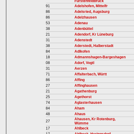
Fürstenfeldbruck
91
Adelshofen, Mittelfr
86
Adelsried, Augsburg
86
Adelzhausen
53
Adenau
38
Adenbüttel
21
Adendorf, Kr Lüneburg
31
Adenstedt
38
Aderstedt, Halberstadt
84
Adlkofen
18
Admannshagen-Bargeshagen
08
Adorf, Vogtl
31
Aerzen
71
Affalterbach, Württ
86
Affing
27
Affinghausen
21
Agathenburg
25
Agethorst
74
Aglasterhausen
84
Aham
48
Ahaus
Ahausen, Kr Rotenburg,
27
Wümme
17
Ahlbeck