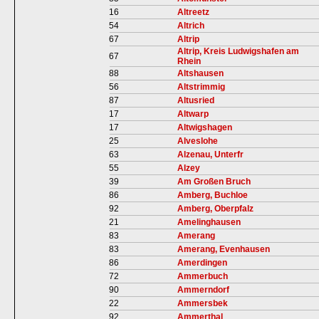
16
Altreetz
54
Altrich
67
Altrip
Altrip, Kreis Ludwigshafen am
67
Rhein
88
Altshausen
56
Altstrimmig
87
Altusried
17
Altwarp
17
Altwigshagen
25
Alveslohe
63
Alzenau, Unterfr
55
Alzey
39
Am Großen Bruch
86
Amberg, Buchloe
92
Amberg, Oberpfalz
21
Amelinghausen
83
Amerang
83
Amerang, Evenhausen
86
Amerdingen
72
Ammerbuch
90
Ammerndorf
22
Ammersbek
92
Ammerthal