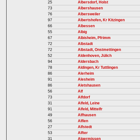
25
Albersdorf, Holst
73
Albershausen
76
Albersweiler
97
Albertshofen, Kr Kitzingen
66
Albessen
55
Albig
67
Albisheim, Pfrimm
72
Albstadt
72
Albstadt, Onstmettingen
52
Aldenhoven, Jülich
94
Aldersbach
78
Aldingen, Kr Tuttlingen
86
Alerheim
91
Alesheim
86
Aletshausen
56
Alf
73
Alfdorf
31
Alfeld, Leine
91
Alfeld, Mittelfr
49
Alfhausen
56
Alflen
27
Alfstedt
53
Alfter
31
Algermissen