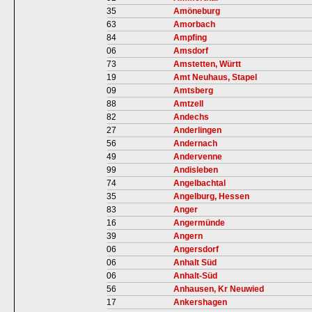
35
Amöneburg
63
Amorbach
84
Ampfing
06
Amsdorf
73
Amstetten, Württ
19
Amt Neuhaus, Stapel
09
Amtsberg
88
Amtzell
82
Andechs
27
Anderlingen
56
Andernach
49
Andervenne
99
Andisleben
74
Angelbachtal
35
Angelburg, Hessen
83
Anger
16
Angermünde
39
Angern
06
Angersdorf
06
Anhalt Süd
06
Anhalt-Süd
56
Anhausen, Kr Neuwied
17
Ankershagen