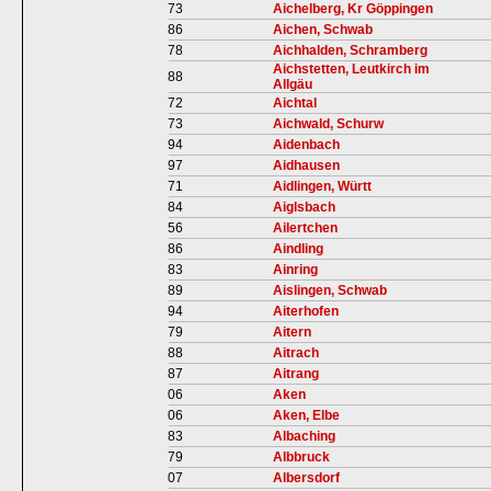
73
Aichelberg, Kr Göppingen
86
Aichen, Schwab
78
Aichhalden, Schramberg
Aichstetten, Leutkirch im
88
Allgäu
72
Aichtal
73
Aichwald, Schurw
94
Aidenbach
97
Aidhausen
71
Aidlingen, Württ
84
Aiglsbach
56
Ailertchen
86
Aindling
83
Ainring
89
Aislingen, Schwab
94
Aiterhofen
79
Aitern
88
Aitrach
87
Aitrang
06
Aken
06
Aken, Elbe
83
Albaching
79
Albbruck
07
Albersdorf