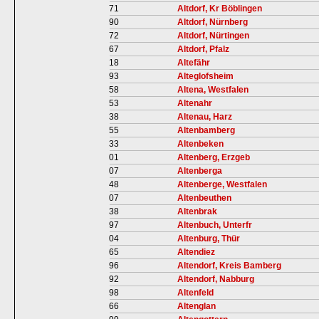
71
Altdorf, Kr Böblingen
90
Altdorf, Nürnberg
72
Altdorf, Nürtingen
67
Altdorf, Pfalz
18
Altefähr
93
Alteglofsheim
58
Altena, Westfalen
53
Altenahr
38
Altenau, Harz
55
Altenbamberg
33
Altenbeken
01
Altenberg, Erzgeb
07
Altenberga
48
Altenberge, Westfalen
07
Altenbeuthen
38
Altenbrak
97
Altenbuch, Unterfr
04
Altenburg, Thür
65
Altendiez
96
Altendorf, Kreis Bamberg
92
Altendorf, Nabburg
98
Altenfeld
66
Altenglan