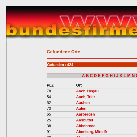
Gefundene Orte
Gefunden : 424
A
B
C
D
E
F
G
H
I
J
K
L
M
N
PLZ
Ort
78
Aach, Hegau
54
Aach, Trier
52
Aachen
73
Aalen
65
Aarbergen
25
Aasbüttel
38
Abbenrode
91
Abenberg, Mittelfr