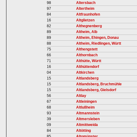
98
Altersbach
97
Altertheim
84
Altfraunhofen
16
Altglietzen
82
Althegnenberg
89
Altheim, Alb
89
Altheim, Ehingen, Donau
88
Altheim, Riedlingen, Württ
75
Althengstett
66
Althornbach
71
Althütte, Württ
16
Althüttendorf
04
Altkirchen
15
Altlandsberg
15
Altlandsberg, Bruchmühle
15
Altlandsberg, Gielsdorf
56
Altlay
67
Altleiningen
68
Altlußheim
93
Altmannstein
39
Altmersleben
09
Altmittweida
84
Altötting
85
Altomünster