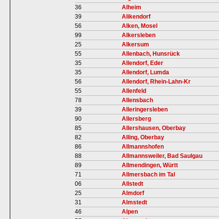
36
Alheim
39
Alikendorf
56
Alken, Mosel
99
Alkersleben
25
Alkersum
55
Allenbach, Hunsrück
35
Allendorf, Eder
35
Allendorf, Lumda
56
Allendorf, Rhein-Lahn-Kr
55
Allenfeld
78
Allensbach
39
Alleringersleben
90
Allersberg
85
Allershausen, Oberbay
82
Alling, Oberbay
86
Allmannshofen
88
Allmannsweiler, Bad Saulgau
89
Allmendingen, Württ
71
Allmersbach im Tal
06
Allstedt
25
Almdorf
31
Almstedt
46
Alpen