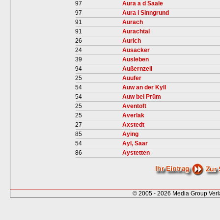
97
Aura a d Saale
97
Aura i Sinngrund
91
Aurach
91
Aurachtal
26
Aurich
24
Ausacker
39
Ausleben
94
Außernzell
25
Auufer
54
Auw an der Kyll
54
Auw bei Prüm
25
Aventoft
25
Averlak
27
Axstedt
85
Aying
54
Ayl, Saar
86
Aystetten
© 2005 - 2026 Media Group Ver