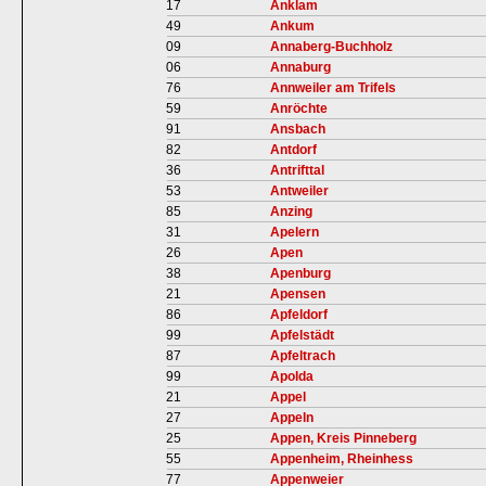
17
Anklam
49
Ankum
09
Annaberg-Buchholz
06
Annaburg
76
Annweiler am Trifels
59
Anröchte
91
Ansbach
82
Antdorf
36
Antrifttal
53
Antweiler
85
Anzing
31
Apelern
26
Apen
38
Apenburg
21
Apensen
86
Apfeldorf
99
Apfelstädt
87
Apfeltrach
99
Apolda
21
Appel
27
Appeln
25
Appen, Kreis Pinneberg
55
Appenheim, Rheinhess
77
Appenweier