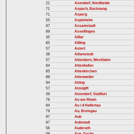
21
Asendorf, Nordheide
71
Aspach, Backnang
71
Asperg
55
Aspisheim
97
Assamstadt
89
Asselfingen
35
Aßlar
85
Aßling
57
Astert
38
Athenstedt
57
Attendorn, Westfalen
84
Attenhofen
85
Attenkirchen
88
Attenweiler
94
Atting
57
Atzelgift
39
Atzendorf, Staßfurt
76
Au am Rhein
84
Au i d Hallertau
79
Au, Breisgau
97
Aub
97
Aubstadt
56
Auderath
08
Aue, Sachs