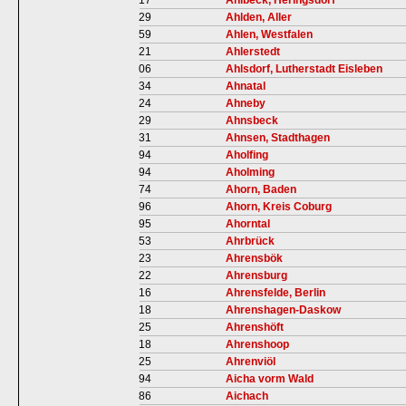
17
Ahlbeck, Heringsdorf
29
Ahlden, Aller
59
Ahlen, Westfalen
21
Ahlerstedt
06
Ahlsdorf, Lutherstadt Eisleben
34
Ahnatal
24
Ahneby
29
Ahnsbeck
31
Ahnsen, Stadthagen
94
Aholfing
94
Aholming
74
Ahorn, Baden
96
Ahorn, Kreis Coburg
95
Ahorntal
53
Ahrbrück
23
Ahrensbök
22
Ahrensburg
16
Ahrensfelde, Berlin
18
Ahrenshagen-Daskow
25
Ahrenshöft
18
Ahrenshoop
25
Ahrenviöl
94
Aicha vorm Wald
86
Aichach