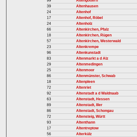
99
Altengottern
39
Altenhausen
24
Altenhof
17
Altenhof, Röbel
24
Altenholz
66
Altenkirchen, Pfalz
18
Altenkirchen, Rügen
57
Altenkirchen, Westerwald
23
Altenkrempe
96
Altenkunstadt
83
Altenmarkt a d Alz
29
Altenmedingen
25
Altenmoor
86
Altenmünster, Schwab
18
Altenpleen
72
Altenriet
92
Altenstadt a d Waldnaab
63
Altenstadt, Hessen
89
Altenstadt, Iller
86
Altenstadt, Schongau
72
Altensteig, Württ
93
Altenthann
17
Altentreptow
56
Alterkülz