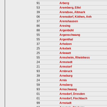
91
Arberg
53
Aremberg, Eifel
39
Arendsee, Altmark
06
Arensdorf, Köthen, Anh
37
Arenshausen
86
Aresing
88
Argenbühl
55
Argenschwang
55
Argenthal
37
Arholzen
25
Arkebek
25
Arlewatt
55
Armsheim, Rheinhess
24
Armstedt
21
Armstorf
93
Arnbruck
39
Arneburg
24
Arnis
59
Arnsberg
93
Arnschwang
01
Arnsdorf, Dresden
01
Arnsdorf, Fischbach
99
Arnstadt