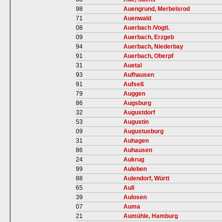
98
Auengrund, Merbelsrod
71
Auenwald
08
Auerbach /Vogtl.
09
Auerbach, Erzgeb
94
Auerbach, Niederbay
91
Auerbach, Oberpf
31
Auetal
93
Aufhausen
91
Aufseß
79
Auggen
86
Augsburg
32
Augustdorf
53
Augustin
09
Augustusburg
31
Auhagen
86
Auhausen
24
Aukrug
99
Auleben
88
Aulendorf, Württ
65
Aull
39
Aulosen
07
Auma
21
Aumühle, Hamburg