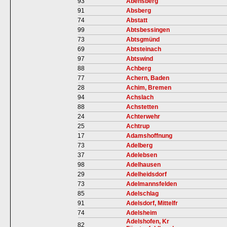
93
Abensberg
91
Absberg
74
Abstatt
99
Abtsbessingen
73
Abtsgmünd
69
Abtsteinach
97
Abtswind
88
Achberg
77
Achern, Baden
28
Achim, Bremen
94
Achslach
88
Achstetten
24
Achterwehr
25
Achtrup
17
Adamshoffnung
73
Adelberg
37
Adelebsen
98
Adelhausen
29
Adelheidsdorf
73
Adelmannsfelden
85
Adelschlag
91
Adelsdorf, Mittelfr
74
Adelsheim
Adelshofen, Kr
82