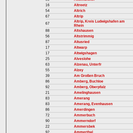
16
Altreetz
54
Altrich
67
Altrip
Altrip, Kreis Ludwigshafen am
67
Rhein
88
Altshausen
56
Altstrimmig
87
Altusried
17
Altwarp
17
Altwigshagen
25
Alveslohe
63
Alzenau, Unterfr
55
Alzey
39
Am Großen Bruch
86
Amberg, Buchloe
92
Amberg, Oberpfalz
21
Amelinghausen
83
Amerang
83
Amerang, Evenhausen
86
Amerdingen
72
Ammerbuch
90
Ammerndorf
22
Ammersbek
92
Ammerthal