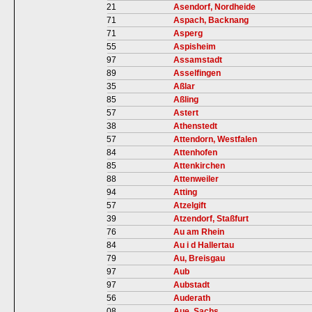
21
Asendorf, Nordheide
71
Aspach, Backnang
71
Asperg
55
Aspisheim
97
Assamstadt
89
Asselfingen
35
Aßlar
85
Aßling
57
Astert
38
Athenstedt
57
Attendorn, Westfalen
84
Attenhofen
85
Attenkirchen
88
Attenweiler
94
Atting
57
Atzelgift
39
Atzendorf, Staßfurt
76
Au am Rhein
84
Au i d Hallertau
79
Au, Breisgau
97
Aub
97
Aubstadt
56
Auderath
08
Aue, Sachs