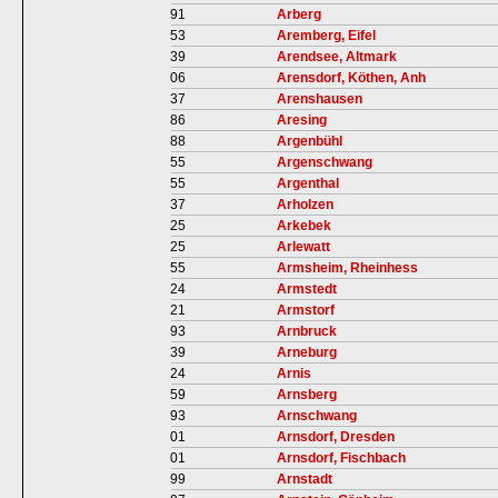
91
Arberg
53
Aremberg, Eifel
39
Arendsee, Altmark
06
Arensdorf, Köthen, Anh
37
Arenshausen
86
Aresing
88
Argenbühl
55
Argenschwang
55
Argenthal
37
Arholzen
25
Arkebek
25
Arlewatt
55
Armsheim, Rheinhess
24
Armstedt
21
Armstorf
93
Arnbruck
39
Arneburg
24
Arnis
59
Arnsberg
93
Arnschwang
01
Arnsdorf, Dresden
01
Arnsdorf, Fischbach
99
Arnstadt