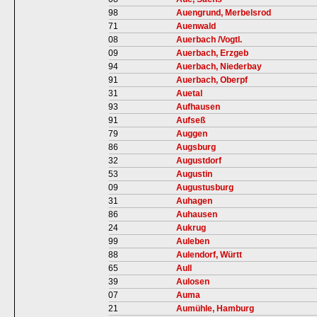
98
Auengrund, Merbelsrod
71
Auenwald
08
Auerbach /Vogtl.
09
Auerbach, Erzgeb
94
Auerbach, Niederbay
91
Auerbach, Oberpf
31
Auetal
93
Aufhausen
91
Aufseß
79
Auggen
86
Augsburg
32
Augustdorf
53
Augustin
09
Augustusburg
31
Auhagen
86
Auhausen
24
Aukrug
99
Auleben
88
Aulendorf, Württ
65
Aull
39
Aulosen
07
Auma
21
Aumühle, Hamburg