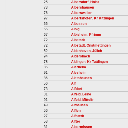
25
Albersdorf, Holst
73
Albershausen
76
Albersweiler
97
Albertshofen, Kr Kitzingen
66
Albessen
55
Albig
67
Albisheim, Pfrimm
72
Albstadt
72
Albstadt, Onstmettingen
52
Aldenhoven, Jülich
94
Aldersbach
78
Aldingen, Kr Tuttlingen
86
Alerheim
91
Alesheim
86
Aletshausen
56
Alf
73
Alfdorf
31
Alfeld, Leine
91
Alfeld, Mittelfr
49
Alfhausen
56
Alflen
27
Alfstedt
53
Alfter
31
Algermissen