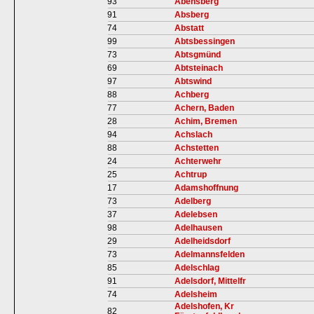
93
Abensberg
91
Absberg
74
Abstatt
99
Abtsbessingen
73
Abtsgmünd
69
Abtsteinach
97
Abtswind
88
Achberg
77
Achern, Baden
28
Achim, Bremen
94
Achslach
88
Achstetten
24
Achterwehr
25
Achtrup
17
Adamshoffnung
73
Adelberg
37
Adelebsen
98
Adelhausen
29
Adelheidsdorf
73
Adelmannsfelden
85
Adelschlag
91
Adelsdorf, Mittelfr
74
Adelsheim
Adelshofen, Kr
82