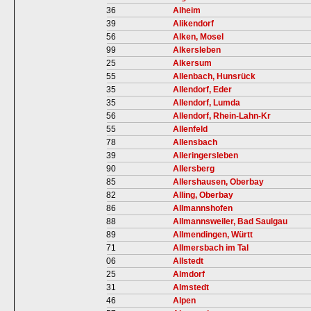
36
Alheim
39
Alikendorf
56
Alken, Mosel
99
Alkersleben
25
Alkersum
55
Allenbach, Hunsrück
35
Allendorf, Eder
35
Allendorf, Lumda
56
Allendorf, Rhein-Lahn-Kr
55
Allenfeld
78
Allensbach
39
Alleringersleben
90
Allersberg
85
Allershausen, Oberbay
82
Alling, Oberbay
86
Allmannshofen
88
Allmannsweiler, Bad Saulgau
89
Allmendingen, Württ
71
Allmersbach im Tal
06
Allstedt
25
Almdorf
31
Almstedt
46
Alpen