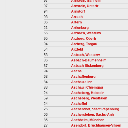
97
Arnstein, Gänheim
97
Arnstein, Unterfr
94
Arnstorf
93
Arrach
06
Artern
21
Artlenburg
56
Arzbach, Westerw
95
Arzberg, Oberfr
04
Arzberg, Torgau
54
Arzfeld
53
Asbach, Westerw
86
Asbach-Bäumenheim
37
Asbach-Sickenberg
94
Ascha
63
Aschaffenburg
84
Aschau a Inn
83
Aschau i Chiemgau
24
Ascheberg, Holstein
59
Ascheberg, Westfalen
24
Ascheffel
26
Aschendorf, Stadt Papenburg
06
Aschersleben, Sachs-Anh
85
Aschheim, München
27
Asendorf, Bruchhausen-Vilsen