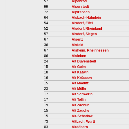
57
Alpenrod
99
Alperstedt
72
Alpirsbach
64
Alsbach-Hähnlein
54
Alsdorf, Eifel
52
Alsdorf, Rheinland
57
Alsdorf, Siegen
67
Alsenz
36
Alsfeld
67
Alsheim, Rheinhessen
06
Alsleben
24
Alt Duvenstedt
15
Alt Golm
18
Alt Kätwin
16
Alt Krüssow
15
Alt Madlitz
23
Alt Mölln
17
Alt Schwerin
17
Alt Tellin
19
Alt Zachun
15
Alt Zauche
15
Alt-Schadow
73
Altbach, Württ
03
Altdöbern