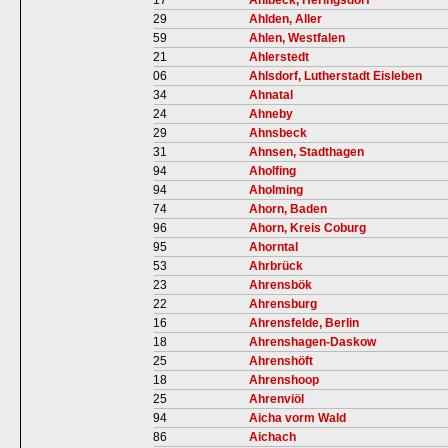
17
Ahlbeck, Heringsdorf
29
Ahlden, Aller
59
Ahlen, Westfalen
21
Ahlerstedt
06
Ahlsdorf, Lutherstadt Eisleben
34
Ahnatal
24
Ahneby
29
Ahnsbeck
31
Ahnsen, Stadthagen
94
Aholfing
94
Aholming
74
Ahorn, Baden
96
Ahorn, Kreis Coburg
95
Ahorntal
53
Ahrbrück
23
Ahrensbök
22
Ahrensburg
16
Ahrensfelde, Berlin
18
Ahrenshagen-Daskow
25
Ahrenshöft
18
Ahrenshoop
25
Ahrenviöl
94
Aicha vorm Wald
86
Aichach