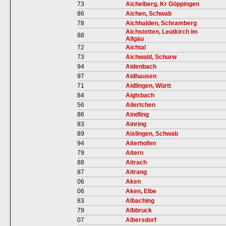
73
Aichelberg, Kr Göppingen
86
Aichen, Schwab
78
Aichhalden, Schramberg
Aichstetten, Leutkirch im
88
Allgäu
72
Aichtal
73
Aichwald, Schurw
94
Aidenbach
97
Aidhausen
71
Aidlingen, Württ
84
Aiglsbach
56
Ailertchen
86
Aindling
83
Ainring
89
Aislingen, Schwab
94
Aiterhofen
79
Aitern
88
Aitrach
87
Aitrang
06
Aken
06
Aken, Elbe
83
Albaching
79
Albbruck
07
Albersdorf