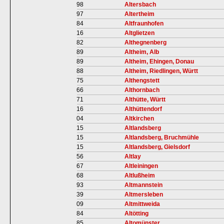
98
Altersbach
97
Altertheim
84
Altfraunhofen
16
Altglietzen
82
Althegnenberg
89
Altheim, Alb
89
Altheim, Ehingen, Donau
88
Altheim, Riedlingen, Württ
75
Althengstett
66
Althornbach
71
Althütte, Württ
16
Althüttendorf
04
Altkirchen
15
Altlandsberg
15
Altlandsberg, Bruchmühle
15
Altlandsberg, Gielsdorf
56
Altlay
67
Altleiningen
68
Altlußheim
93
Altmannstein
39
Altmersleben
09
Altmittweida
84
Altötting
85
Altomünster