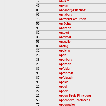
17
Anklam
49
Ankum
09
Annaberg-Buchholz
06
Annaburg
76
Annweiler am Trifels
59
Anröchte
91
Ansbach
82
Antdorf
36
Antrifttal
53
Antweiler
85
Anzing
31
Apelern
26
Apen
38
Apenburg
21
Apensen
86
Apfeldorf
99
Apfelstädt
87
Apfeltrach
99
Apolda
21
Appel
27
Appeln
25
Appen, Kreis Pinneberg
55
Appenheim, Rheinhess
77
Appenweier