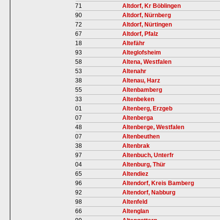
71
Altdorf, Kr Böblingen
90
Altdorf, Nürnberg
72
Altdorf, Nürtingen
67
Altdorf, Pfalz
18
Altefähr
93
Alteglofsheim
58
Altena, Westfalen
53
Altenahr
38
Altenau, Harz
55
Altenbamberg
33
Altenbeken
01
Altenberg, Erzgeb
07
Altenberga
48
Altenberge, Westfalen
07
Altenbeuthen
38
Altenbrak
97
Altenbuch, Unterfr
04
Altenburg, Thür
65
Altendiez
96
Altendorf, Kreis Bamberg
92
Altendorf, Nabburg
98
Altenfeld
66
Altenglan