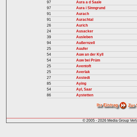
97
Aura a d Saale
97
Aura i Sinngrund
91
Aurach
91
Aurachtal
26
Aurich
24
Ausacker
39
Ausleben
94
Außernzell
25
Auufer
54
Auw an der Kyll
54
Auw bei Prüm
25
Aventoft
25
Averlak
27
Axstedt
85
Aying
54
Ayl, Saar
86
Aystetten
© 2005 - 2026 Media Group Ver