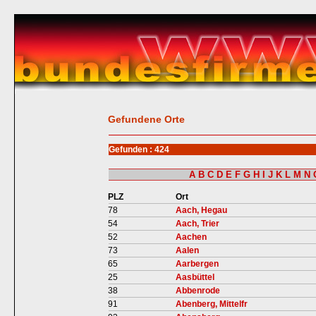
Gefundene Orte
Gefunden : 424
A
B
C
D
E
F
G
H
I
J
K
L
M
N
PLZ
Ort
78
Aach, Hegau
54
Aach, Trier
52
Aachen
73
Aalen
65
Aarbergen
25
Aasbüttel
38
Abbenrode
91
Abenberg, Mittelfr