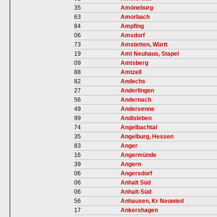
35
Amöneburg
63
Amorbach
84
Ampfing
06
Amsdorf
73
Amstetten, Württ
19
Amt Neuhaus, Stapel
09
Amtsberg
88
Amtzell
82
Andechs
27
Anderlingen
56
Andernach
49
Andervenne
99
Andisleben
74
Angelbachtal
35
Angelburg, Hessen
83
Anger
16
Angermünde
39
Angern
06
Angersdorf
06
Anhalt Süd
06
Anhalt-Süd
56
Anhausen, Kr Neuwied
17
Ankershagen