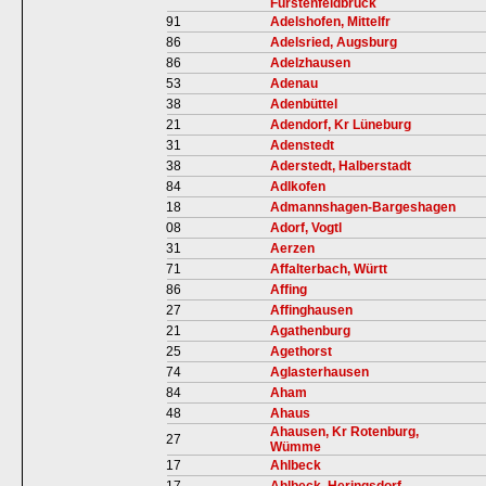
Fürstenfeldbruck
91
Adelshofen, Mittelfr
86
Adelsried, Augsburg
86
Adelzhausen
53
Adenau
38
Adenbüttel
21
Adendorf, Kr Lüneburg
31
Adenstedt
38
Aderstedt, Halberstadt
84
Adlkofen
18
Admannshagen-Bargeshagen
08
Adorf, Vogtl
31
Aerzen
71
Affalterbach, Württ
86
Affing
27
Affinghausen
21
Agathenburg
25
Agethorst
74
Aglasterhausen
84
Aham
48
Ahaus
Ahausen, Kr Rotenburg,
27
Wümme
17
Ahlbeck