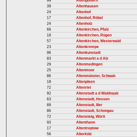
99
Altengottern
39
Altenhausen
24
Altenhof
17
Altenhof, Röbel
24
Altenholz
66
Altenkirchen, Pfalz
18
Altenkirchen, Rügen
57
Altenkirchen, Westerwald
23
Altenkrempe
96
Altenkunstadt
83
Altenmarkt a d Alz
29
Altenmedingen
25
Altenmoor
86
Altenmünster, Schwab
18
Altenpleen
72
Altenriet
92
Altenstadt a d Waldnaab
63
Altenstadt, Hessen
89
Altenstadt, Iller
86
Altenstadt, Schongau
72
Altensteig, Württ
93
Altenthann
17
Altentreptow
56
Alterkülz