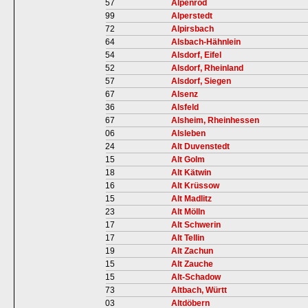
57
Alpenrod
99
Alperstedt
72
Alpirsbach
64
Alsbach-Hähnlein
54
Alsdorf, Eifel
52
Alsdorf, Rheinland
57
Alsdorf, Siegen
67
Alsenz
36
Alsfeld
67
Alsheim, Rheinhessen
06
Alsleben
24
Alt Duvenstedt
15
Alt Golm
18
Alt Kätwin
16
Alt Krüssow
15
Alt Madlitz
23
Alt Mölln
17
Alt Schwerin
17
Alt Tellin
19
Alt Zachun
15
Alt Zauche
15
Alt-Schadow
73
Altbach, Württ
03
Altdöbern