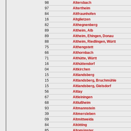
98
Altersbach
97
Altertheim
84
Altfraunhofen
16
Altglietzen
82
Althegnenberg
89
Altheim, Alb
89
Altheim, Ehingen, Donau
88
Altheim, Riedlingen, Württ
75
Althengstett
66
Althornbach
71
Althütte, Württ
16
Althüttendorf
04
Altkirchen
15
Altlandsberg
15
Altlandsberg, Bruchmühle
15
Altlandsberg, Gielsdorf
56
Altlay
67
Altleiningen
68
Altlußheim
93
Altmannstein
39
Altmersleben
09
Altmittweida
84
Altötting
85
Altomünster