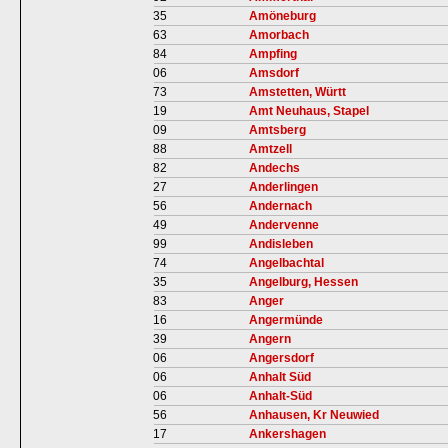
35
Amöneburg
63
Amorbach
84
Ampfing
06
Amsdorf
73
Amstetten, Württ
19
Amt Neuhaus, Stapel
09
Amtsberg
88
Amtzell
82
Andechs
27
Anderlingen
56
Andernach
49
Andervenne
99
Andisleben
74
Angelbachtal
35
Angelburg, Hessen
83
Anger
16
Angermünde
39
Angern
06
Angersdorf
06
Anhalt Süd
06
Anhalt-Süd
56
Anhausen, Kr Neuwied
17
Ankershagen