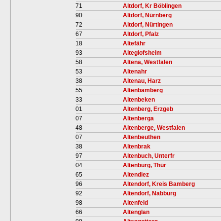
71
Altdorf, Kr Böblingen
90
Altdorf, Nürnberg
72
Altdorf, Nürtingen
67
Altdorf, Pfalz
18
Altefähr
93
Alteglofsheim
58
Altena, Westfalen
53
Altenahr
38
Altenau, Harz
55
Altenbamberg
33
Altenbeken
01
Altenberg, Erzgeb
07
Altenberga
48
Altenberge, Westfalen
07
Altenbeuthen
38
Altenbrak
97
Altenbuch, Unterfr
04
Altenburg, Thür
65
Altendiez
96
Altendorf, Kreis Bamberg
92
Altendorf, Nabburg
98
Altenfeld
66
Altenglan