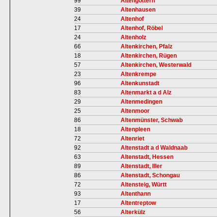
99
Altengottern
39
Altenhausen
24
Altenhof
17
Altenhof, Röbel
24
Altenholz
66
Altenkirchen, Pfalz
18
Altenkirchen, Rügen
57
Altenkirchen, Westerwald
23
Altenkrempe
96
Altenkunstadt
83
Altenmarkt a d Alz
29
Altenmedingen
25
Altenmoor
86
Altenmünster, Schwab
18
Altenpleen
72
Altenriet
92
Altenstadt a d Waldnaab
63
Altenstadt, Hessen
89
Altenstadt, Iller
86
Altenstadt, Schongau
72
Altensteig, Württ
93
Altenthann
17
Altentreptow
56
Alterkülz