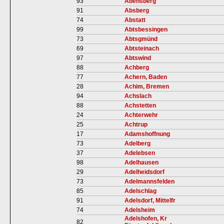
93
Abensberg
91
Absberg
74
Abstatt
99
Abtsbessingen
73
Abtsgmünd
69
Abtsteinach
97
Abtswind
88
Achberg
77
Achern, Baden
28
Achim, Bremen
94
Achslach
88
Achstetten
24
Achterwehr
25
Achtrup
17
Adamshoffnung
73
Adelberg
37
Adelebsen
98
Adelhausen
29
Adelheidsdorf
73
Adelmannsfelden
85
Adelschlag
91
Adelsdorf, Mittelfr
74
Adelsheim
Adelshofen, Kr
82