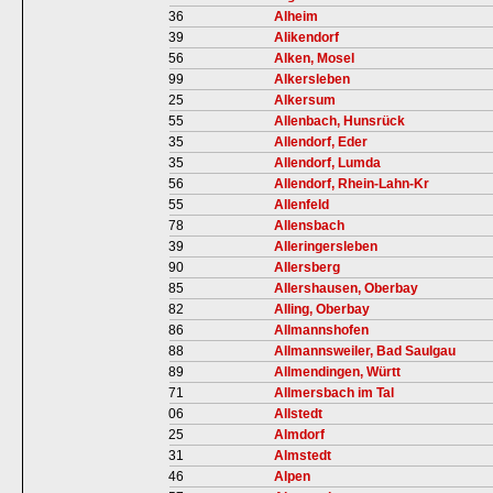
36
Alheim
39
Alikendorf
56
Alken, Mosel
99
Alkersleben
25
Alkersum
55
Allenbach, Hunsrück
35
Allendorf, Eder
35
Allendorf, Lumda
56
Allendorf, Rhein-Lahn-Kr
55
Allenfeld
78
Allensbach
39
Alleringersleben
90
Allersberg
85
Allershausen, Oberbay
82
Alling, Oberbay
86
Allmannshofen
88
Allmannsweiler, Bad Saulgau
89
Allmendingen, Württ
71
Allmersbach im Tal
06
Allstedt
25
Almdorf
31
Almstedt
46
Alpen