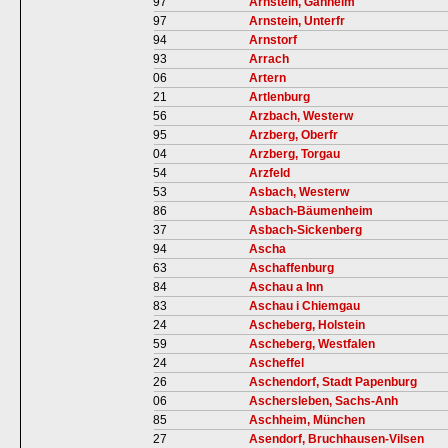
97
Arnstein, Gänheim
97
Arnstein, Unterfr
94
Arnstorf
93
Arrach
06
Artern
21
Artlenburg
56
Arzbach, Westerw
95
Arzberg, Oberfr
04
Arzberg, Torgau
54
Arzfeld
53
Asbach, Westerw
86
Asbach-Bäumenheim
37
Asbach-Sickenberg
94
Ascha
63
Aschaffenburg
84
Aschau a Inn
83
Aschau i Chiemgau
24
Ascheberg, Holstein
59
Ascheberg, Westfalen
24
Ascheffel
26
Aschendorf, Stadt Papenburg
06
Aschersleben, Sachs-Anh
85
Aschheim, München
27
Asendorf, Bruchhausen-Vilsen