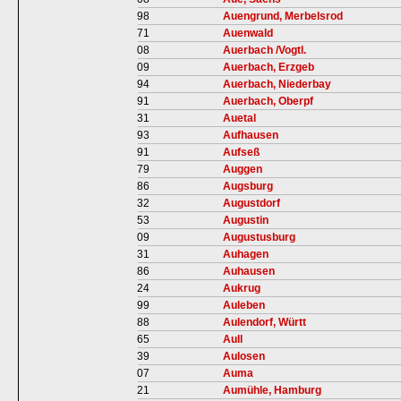
98
Auengrund, Merbelsrod
71
Auenwald
08
Auerbach /Vogtl.
09
Auerbach, Erzgeb
94
Auerbach, Niederbay
91
Auerbach, Oberpf
31
Auetal
93
Aufhausen
91
Aufseß
79
Auggen
86
Augsburg
32
Augustdorf
53
Augustin
09
Augustusburg
31
Auhagen
86
Auhausen
24
Aukrug
99
Auleben
88
Aulendorf, Württ
65
Aull
39
Aulosen
07
Auma
21
Aumühle, Hamburg