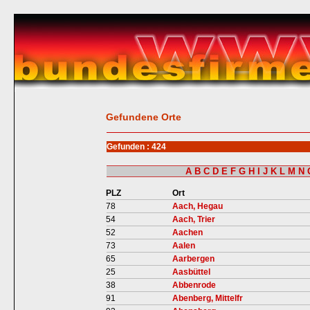
Gefundene Orte
Gefunden : 424
A
B
C
D
E
F
G
H
I
J
K
L
M
N
PLZ
Ort
78
Aach, Hegau
54
Aach, Trier
52
Aachen
73
Aalen
65
Aarbergen
25
Aasbüttel
38
Abbenrode
91
Abenberg, Mittelfr