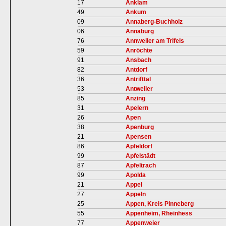
17
Anklam
49
Ankum
09
Annaberg-Buchholz
06
Annaburg
76
Annweiler am Trifels
59
Anröchte
91
Ansbach
82
Antdorf
36
Antrifttal
53
Antweiler
85
Anzing
31
Apelern
26
Apen
38
Apenburg
21
Apensen
86
Apfeldorf
99
Apfelstädt
87
Apfeltrach
99
Apolda
21
Appel
27
Appeln
25
Appen, Kreis Pinneberg
55
Appenheim, Rheinhess
77
Appenweier