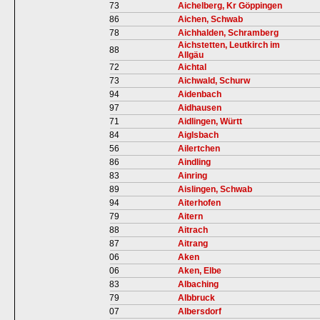
73
Aichelberg, Kr Göppingen
86
Aichen, Schwab
78
Aichhalden, Schramberg
Aichstetten, Leutkirch im
88
Allgäu
72
Aichtal
73
Aichwald, Schurw
94
Aidenbach
97
Aidhausen
71
Aidlingen, Württ
84
Aiglsbach
56
Ailertchen
86
Aindling
83
Ainring
89
Aislingen, Schwab
94
Aiterhofen
79
Aitern
88
Aitrach
87
Aitrang
06
Aken
06
Aken, Elbe
83
Albaching
79
Albbruck
07
Albersdorf