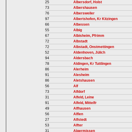
25
Albersdorf, Holst
73
Albershausen
76
Albersweiler
97
Albertshofen, Kr Kitzingen
66
Albessen
55
Albig
67
Albisheim, Pfrimm
72
Albstadt
72
Albstadt, Onstmettingen
52
Aldenhoven, Jülich
94
Aldersbach
78
Aldingen, Kr Tuttlingen
86
Alerheim
91
Alesheim
86
Aletshausen
56
Alf
73
Alfdorf
31
Alfeld, Leine
91
Alfeld, Mittelfr
49
Alfhausen
56
Alflen
27
Alfstedt
53
Alfter
31
Algermissen