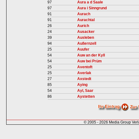
97
Aura a d Saale
97
Aura i Sinngrund
91
Aurach
91
Aurachtal
26
Aurich
24
Ausacker
39
Ausleben
94
Außernzell
25
Auufer
54
Auw an der Kyll
54
Auw bei Prüm
25
Aventoft
25
Averlak
27
Axstedt
85
Aying
54
Ayl, Saar
86
Aystetten
© 2005 - 2026 Media Group Ver