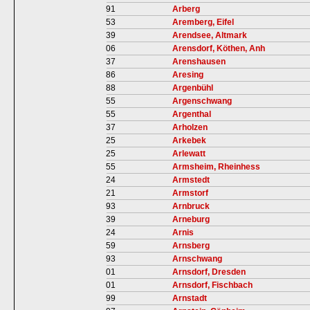
91
Arberg
53
Aremberg, Eifel
39
Arendsee, Altmark
06
Arensdorf, Köthen, Anh
37
Arenshausen
86
Aresing
88
Argenbühl
55
Argenschwang
55
Argenthal
37
Arholzen
25
Arkebek
25
Arlewatt
55
Armsheim, Rheinhess
24
Armstedt
21
Armstorf
93
Arnbruck
39
Arneburg
24
Arnis
59
Arnsberg
93
Arnschwang
01
Arnsdorf, Dresden
01
Arnsdorf, Fischbach
99
Arnstadt