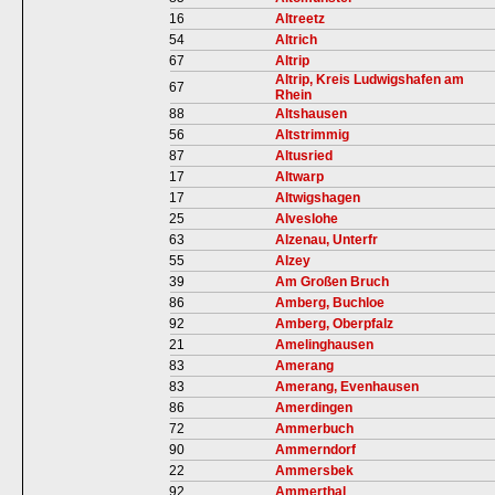
16
Altreetz
54
Altrich
67
Altrip
Altrip, Kreis Ludwigshafen am
67
Rhein
88
Altshausen
56
Altstrimmig
87
Altusried
17
Altwarp
17
Altwigshagen
25
Alveslohe
63
Alzenau, Unterfr
55
Alzey
39
Am Großen Bruch
86
Amberg, Buchloe
92
Amberg, Oberpfalz
21
Amelinghausen
83
Amerang
83
Amerang, Evenhausen
86
Amerdingen
72
Ammerbuch
90
Ammerndorf
22
Ammersbek
92
Ammerthal