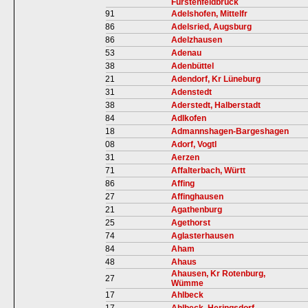
Fürstenfeldbruck
91
Adelshofen, Mittelfr
86
Adelsried, Augsburg
86
Adelzhausen
53
Adenau
38
Adenbüttel
21
Adendorf, Kr Lüneburg
31
Adenstedt
38
Aderstedt, Halberstadt
84
Adlkofen
18
Admannshagen-Bargeshagen
08
Adorf, Vogtl
31
Aerzen
71
Affalterbach, Württ
86
Affing
27
Affinghausen
21
Agathenburg
25
Agethorst
74
Aglasterhausen
84
Aham
48
Ahaus
Ahausen, Kr Rotenburg,
27
Wümme
17
Ahlbeck