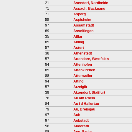
21
Asendorf, Nordheide
71
Aspach, Backnang
71
Asperg
55
Aspisheim
97
Assamstadt
89
Asselfingen
35
Aßlar
85
Aßling
57
Astert
38
Athenstedt
57
Attendorn, Westfalen
84
Attenhofen
85
Attenkirchen
88
Attenweiler
94
Atting
57
Atzelgift
39
Atzendorf, Staßfurt
76
Au am Rhein
84
Au i d Hallertau
79
Au, Breisgau
97
Aub
97
Aubstadt
56
Auderath
08
Aue, Sachs