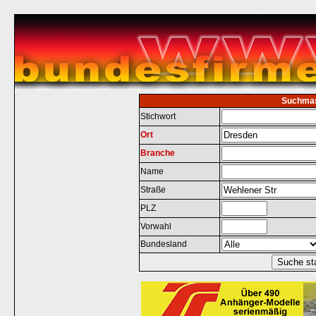
Suchma
Stichwort
Ort
Branche
Name
Straße
PLZ
Vorwahl
Bundesland