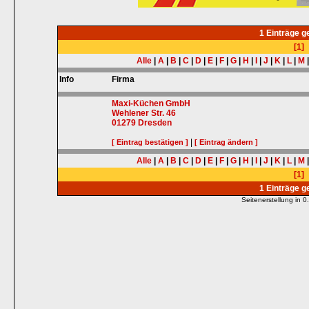
1 Einträge 
[1]
Alle
|
A
|
B
|
C
|
D
|
E
|
F
|
G
|
H
|
I
|
J
|
K
|
L
|
M
Info
Firma
Maxi-Küchen GmbH
Wehlener Str. 46
01279
Dresden
|
[ Eintrag bestätigen ]
[ Eintrag ändern ]
Alle
|
A
|
B
|
C
|
D
|
E
|
F
|
G
|
H
|
I
|
J
|
K
|
L
|
M
[1]
1 Einträge 
Seitenerstellung in