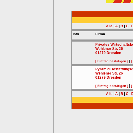
Alle
|
A
|
B
|
C
|
Info
Firma
Privates Wirtschaftsb
Wehlener Str. 26
01279
Dresden
|
[ Eintrag bestätigen ]
[
Pyramid Bestattungs
Wehlener Str. 26
01279
Dresden
|
[ Eintrag bestätigen ]
[
Alle
|
A
|
B
|
C
|