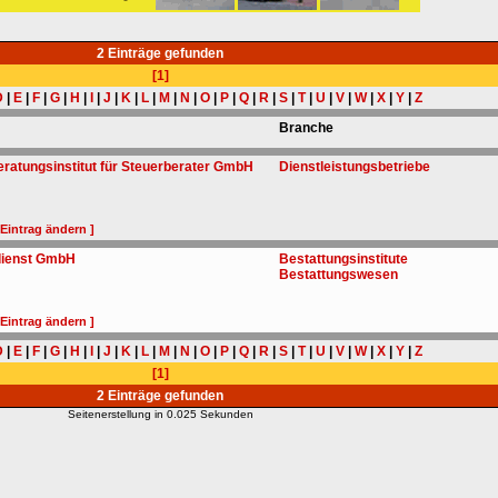
2 Einträge gefunden
[1]
D
|
E
|
F
|
G
|
H
|
I
|
J
|
K
|
L
|
M
|
N
|
O
|
P
|
Q
|
R
|
S
|
T
|
U
|
V
|
W
|
X
|
Y
|
Z
Branche
eratungsinstitut für Steuerberater GmbH
Dienstleistungsbetriebe
 Eintrag ändern ]
dienst GmbH
Bestattungsinstitute
Bestattungswesen
 Eintrag ändern ]
D
|
E
|
F
|
G
|
H
|
I
|
J
|
K
|
L
|
M
|
N
|
O
|
P
|
Q
|
R
|
S
|
T
|
U
|
V
|
W
|
X
|
Y
|
Z
[1]
2 Einträge gefunden
Seitenerstellung in 0.025 Sekunden