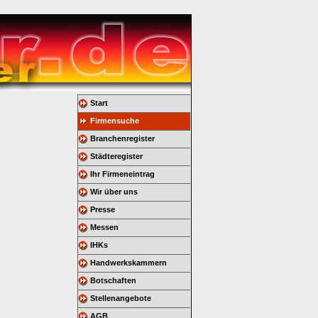
Start
Firmensuche
Branchenregister
Städteregister
Ihr Firmeneintrag
Wir über uns
Presse
Messen
IHKs
Handwerkskammern
Botschaften
Stellenangebote
AGB