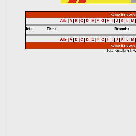
keine Einträg
Alle
|
A
|
B
|
C
|
D
|
E
|
F
|
G
|
H
|
I
|
J
|
K
|
L
|
M
Info
Firma
Branche
Alle
|
A
|
B
|
C
|
D
|
E
|
F
|
G
|
H
|
I
|
J
|
K
|
L
|
M
keine Einträg
Seitenerstellung in