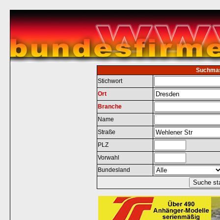
Suchma
Stichwort
Ort
Branche
Name
Straße
PLZ
Vorwahl
Bundesland