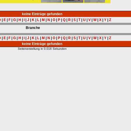
keine Einträge gefunden
D
|
E
|
F
|
G
|
H
|
I
|
J
|
K
|
L
|
M
|
N
|
O
|
P
|
Q
|
R
|
S
|
T
|
U
|
V
|
W
|
X
|
Y
|
Z
Branche
D
|
E
|
F
|
G
|
H
|
I
|
J
|
K
|
L
|
M
|
N
|
O
|
P
|
Q
|
R
|
S
|
T
|
U
|
V
|
W
|
X
|
Y
|
Z
keine Einträge gefunden
Seitenerstellung in 0.016 Sekunden