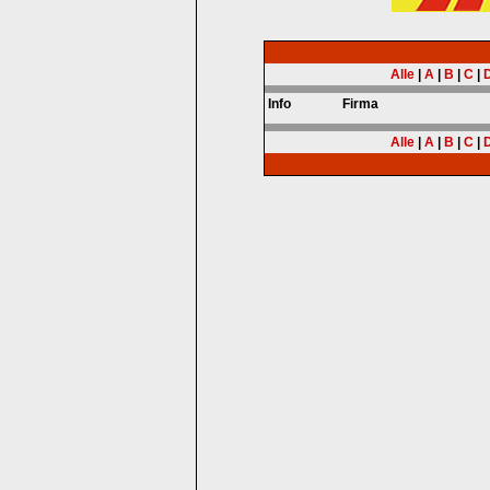
Alle
|
A
|
B
|
C
|
Info
Firma
Alle
|
A
|
B
|
C
|