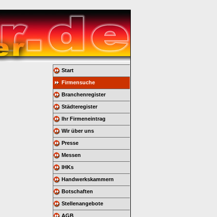
Start
Firmensuche
Branchenregister
Städteregister
Ihr Firmeneintrag
Wir über uns
Presse
Messen
IHKs
Handwerkskammern
Botschaften
Stellenangebote
AGB