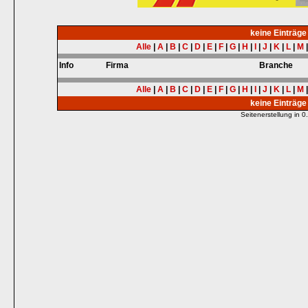
keine Einträg
Alle
|
A
|
B
|
C
|
D
|
E
|
F
|
G
|
H
|
I
|
J
|
K
|
L
|
M
Info
Firma
Branche
Alle
|
A
|
B
|
C
|
D
|
E
|
F
|
G
|
H
|
I
|
J
|
K
|
L
|
M
keine Einträg
Seitenerstellung in