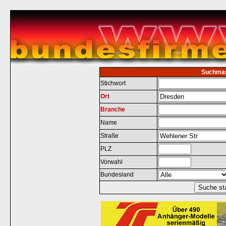
Suchma
Stichwort
Ort
Branche
Name
Straße
PLZ
Vorwahl
Bundesland