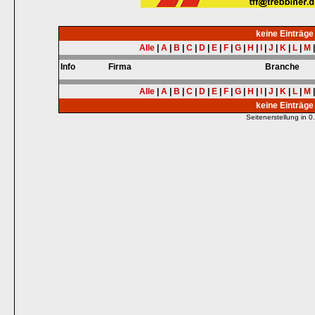
keine Einträg
Alle
|
A
|
B
|
C
|
D
|
E
|
F
|
G
|
H
|
I
|
J
|
K
|
L
|
M
Info
Firma
Branche
Alle
|
A
|
B
|
C
|
D
|
E
|
F
|
G
|
H
|
I
|
J
|
K
|
L
|
M
keine Einträg
Seitenerstellung in