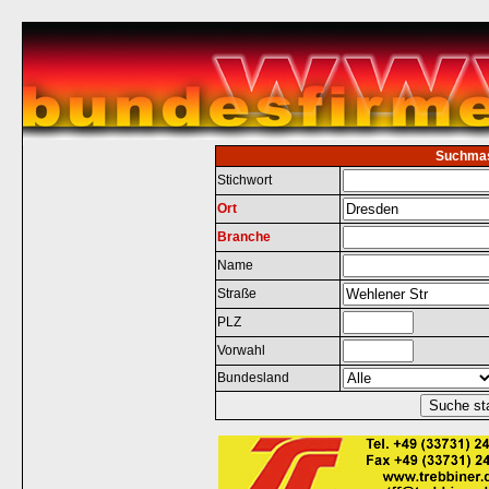
Suchma
Stichwort
Ort
Branche
Name
Straße
PLZ
Vorwahl
Bundesland