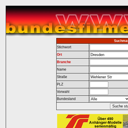
Suchma
Stichwort
Ort
Branche
Name
Straße
PLZ
Vorwahl
Bundesland