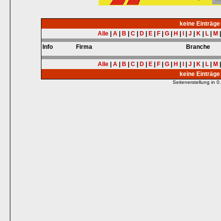
keine Einträg
Alle
|
A
|
B
|
C
|
D
|
E
|
F
|
G
|
H
|
I
|
J
|
K
|
L
|
M
Info
Firma
Branche
Alle
|
A
|
B
|
C
|
D
|
E
|
F
|
G
|
H
|
I
|
J
|
K
|
L
|
M
keine Einträg
Seitenerstellung in