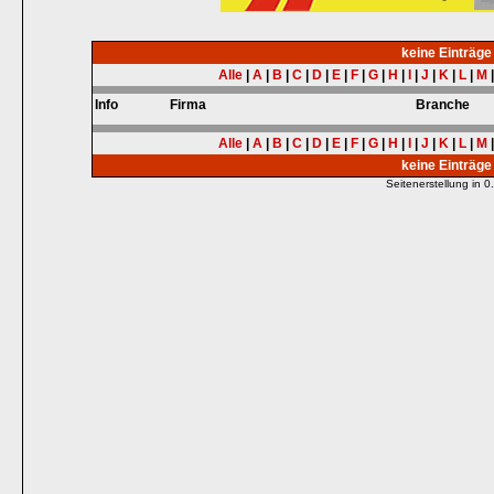
keine Einträg
Alle
|
A
|
B
|
C
|
D
|
E
|
F
|
G
|
H
|
I
|
J
|
K
|
L
|
M
Info
Firma
Branche
Alle
|
A
|
B
|
C
|
D
|
E
|
F
|
G
|
H
|
I
|
J
|
K
|
L
|
M
keine Einträg
Seitenerstellung in