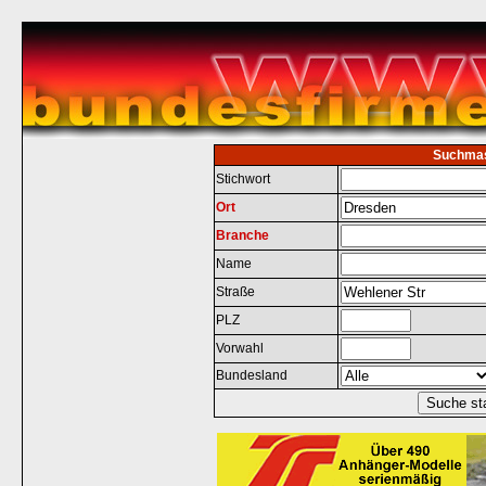
Suchma
Stichwort
Ort
Branche
Name
Straße
PLZ
Vorwahl
Bundesland