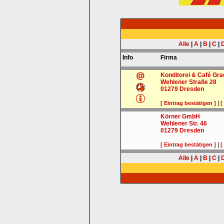
Alle
|
A
|
B
|
C
|
Info
Firma
Konditorei & Café Gra
Wehlener Straße 28
01279
Dresden
|
[ Eintrag bestätigen ]
[
Körner GmbH
Wehlener Str. 46
01279
Dresden
|
[ Eintrag bestätigen ]
[
Alle
|
A
|
B
|
C
|