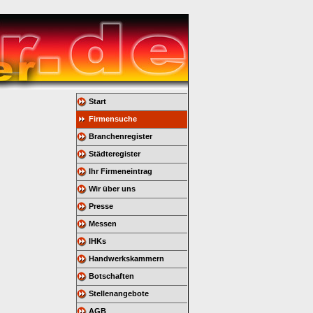
Start
Firmensuche
Branchenregister
Städteregister
Ihr Firmeneintrag
Wir über uns
Presse
Messen
IHKs
Handwerkskammern
Botschaften
Stellenangebote
AGB