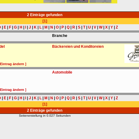
2 Einträge gefunden
[1]
D
|
E
|
F
|
G
|
H
|
I
|
J
|
K
|
L
|
M
|
N
|
O
|
P
|
Q
|
R
|
S
|
T
|
U
|
V
|
W
|
X
|
Y
|
Z
Branche
del
Bäckereien und Konditoreien
 Eintrag ändern ]
Automobile
 Eintrag ändern ]
D
|
E
|
F
|
G
|
H
|
I
|
J
|
K
|
L
|
M
|
N
|
O
|
P
|
Q
|
R
|
S
|
T
|
U
|
V
|
W
|
X
|
Y
|
Z
[1]
2 Einträge gefunden
Seitenerstellung in 0.027 Sekunden