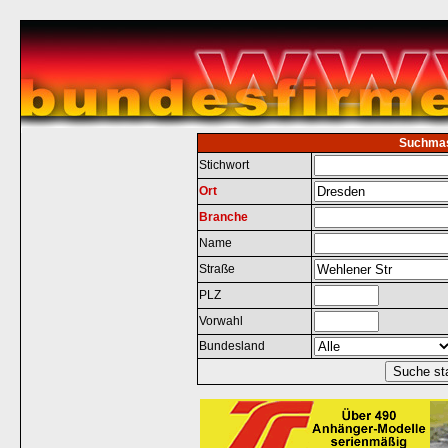
Suchma
Stichwort
Ort
Branche
Name
Straße
PLZ
Vorwahl
Bundesland