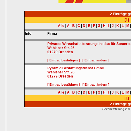
2 Einträge 
[1]
Alle
|
A
|
B
|
C
|
D
|
E
|
F
|
G
|
H
|
I
|
J
|
K
|
L
|
M
Info
Firma
Privates Wirtschaftsberatungsinstitut für Steuer
Wehlener Str. 26
01279
Dresden
|
[ Eintrag bestätigen ]
[ Eintrag ändern ]
Pyramid Bestattungsdienst GmbH
Wehlener Str. 26
01279
Dresden
|
[ Eintrag bestätigen ]
[ Eintrag ändern ]
Alle
|
A
|
B
|
C
|
D
|
E
|
F
|
G
|
H
|
I
|
J
|
K
|
L
|
M
[1]
2 Einträge 
Seitenerstellung in