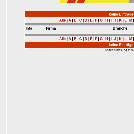
keine Einträg
Alle
|
A
|
B
|
C
|
D
|
E
|
F
|
G
|
H
|
I
|
J
|
K
|
L
|
M
Info
Firma
Branche
Alle
|
A
|
B
|
C
|
D
|
E
|
F
|
G
|
H
|
I
|
J
|
K
|
L
|
M
keine Einträg
Seitenerstellung in