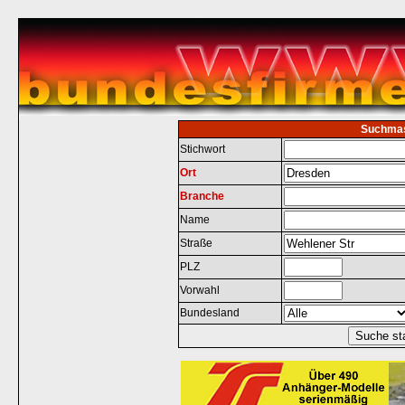
Suchma
Stichwort
Ort
Branche
Name
Straße
PLZ
Vorwahl
Bundesland