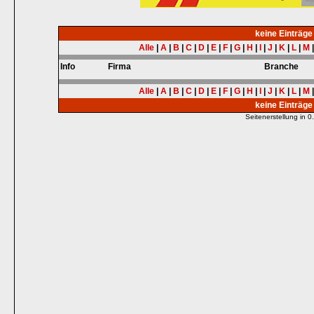
keine Einträg
Alle
|
A
|
B
|
C
|
D
|
E
|
F
|
G
|
H
|
I
|
J
|
K
|
L
|
M
Info
Firma
Branche
Alle
|
A
|
B
|
C
|
D
|
E
|
F
|
G
|
H
|
I
|
J
|
K
|
L
|
M
keine Einträg
Seitenerstellung in