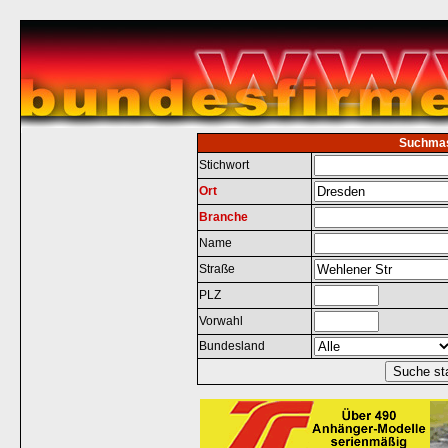
Suchma
Stichwort
Ort
Branche
Name
Straße
PLZ
Vorwahl
Bundesland