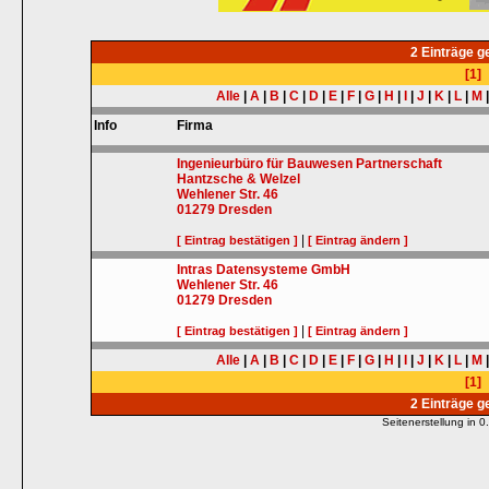
2 Einträge 
[1]
Alle
|
A
|
B
|
C
|
D
|
E
|
F
|
G
|
H
|
I
|
J
|
K
|
L
|
M
Info
Firma
Ingenieurbüro für Bauwesen Partnerschaft
Hantzsche & Welzel
Wehlener Str. 46
01279
Dresden
|
[ Eintrag bestätigen ]
[ Eintrag ändern ]
Intras Datensysteme GmbH
Wehlener Str. 46
01279
Dresden
|
[ Eintrag bestätigen ]
[ Eintrag ändern ]
Alle
|
A
|
B
|
C
|
D
|
E
|
F
|
G
|
H
|
I
|
J
|
K
|
L
|
M
[1]
2 Einträge 
Seitenerstellung in