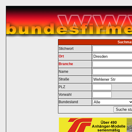
Suchma
Stichwort
Ort
Branche
Name
Straße
PLZ
Vorwahl
Bundesland