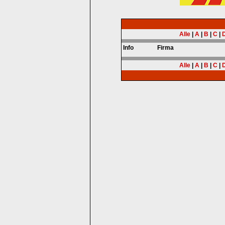
Alle
|
A
|
B
|
C
|
Info
Firma
Alle
|
A
|
B
|
C
|