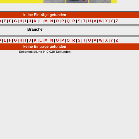
keine Einträge gefunden
D
|
E
|
F
|
G
|
H
|
I
|
J
|
K
|
L
|
M
|
N
|
O
|
P
|
Q
|
R
|
S
|
T
|
U
|
V
|
W
|
X
|
Y
|
Z
Branche
D
|
E
|
F
|
G
|
H
|
I
|
J
|
K
|
L
|
M
|
N
|
O
|
P
|
Q
|
R
|
S
|
T
|
U
|
V
|
W
|
X
|
Y
|
Z
keine Einträge gefunden
Seitenerstellung in 0.026 Sekunden