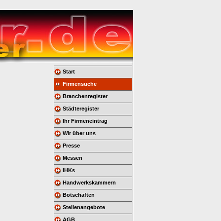
Start
Firmensuche
Branchenregister
Städteregister
Ihr Firmeneintrag
Wir über uns
Presse
Messen
IHKs
Handwerkskammern
Botschaften
Stellenangebote
AGB