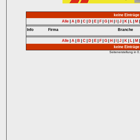
keine Einträg
Alle
|
A
|
B
|
C
|
D
|
E
|
F
|
G
|
H
|
I
|
J
|
K
|
L
|
M
Info
Firma
Branche
Alle
|
A
|
B
|
C
|
D
|
E
|
F
|
G
|
H
|
I
|
J
|
K
|
L
|
M
keine Einträg
Seitenerstellung in