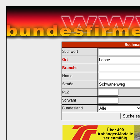
Suchma
Stichwort
Ort
Branche
Name
Straße
PLZ
Vorwahl
Bundesland