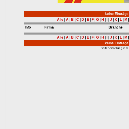
keine Einträg
Alle
|
A
|
B
|
C
|
D
|
E
|
F
|
G
|
H
|
I
|
J
|
K
|
L
|
M
Info
Firma
Branche
Alle
|
A
|
B
|
C
|
D
|
E
|
F
|
G
|
H
|
I
|
J
|
K
|
L
|
M
keine Einträg
Seitenerstellung in