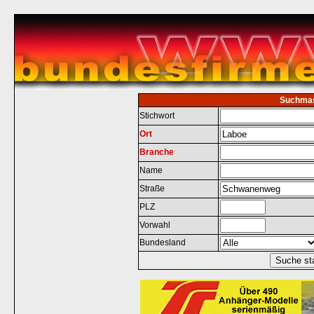
Suchma
Stichwort
Ort
Branche
Name
Straße
PLZ
Vorwahl
Bundesland