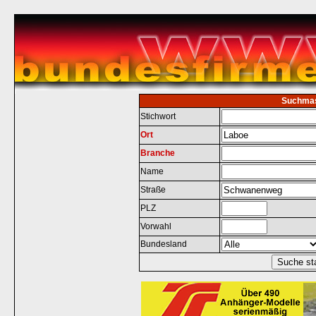
Suchma
Stichwort
Ort
Branche
Name
Straße
PLZ
Vorwahl
Bundesland