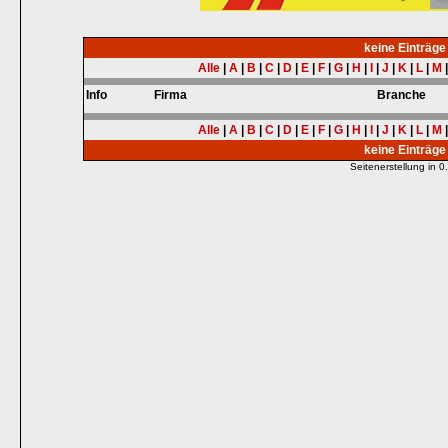
keine Einträg
Alle
|
A
|
B
|
C
|
D
|
E
|
F
|
G
|
H
|
I
|
J
|
K
|
L
|
M
Info
Firma
Branche
Alle
|
A
|
B
|
C
|
D
|
E
|
F
|
G
|
H
|
I
|
J
|
K
|
L
|
M
keine Einträg
Seitenerstellung in