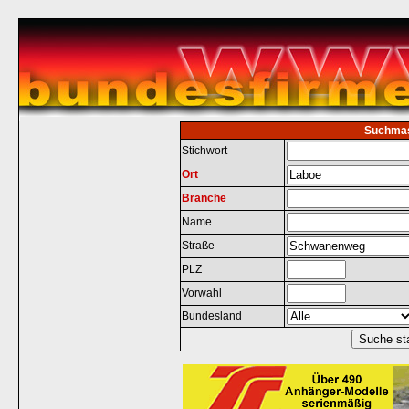
Suchma
Stichwort
Ort
Branche
Name
Straße
PLZ
Vorwahl
Bundesland