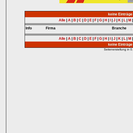
keine Einträg
Alle
|
A
|
B
|
C
|
D
|
E
|
F
|
G
|
H
|
I
|
J
|
K
|
L
|
M
Info
Firma
Branche
Alle
|
A
|
B
|
C
|
D
|
E
|
F
|
G
|
H
|
I
|
J
|
K
|
L
|
M
keine Einträg
Seitenerstellung in