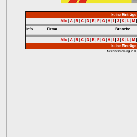
keine Einträg
Alle
|
A
|
B
|
C
|
D
|
E
|
F
|
G
|
H
|
I
|
J
|
K
|
L
|
M
Info
Firma
Branche
Alle
|
A
|
B
|
C
|
D
|
E
|
F
|
G
|
H
|
I
|
J
|
K
|
L
|
M
keine Einträg
Seitenerstellung in