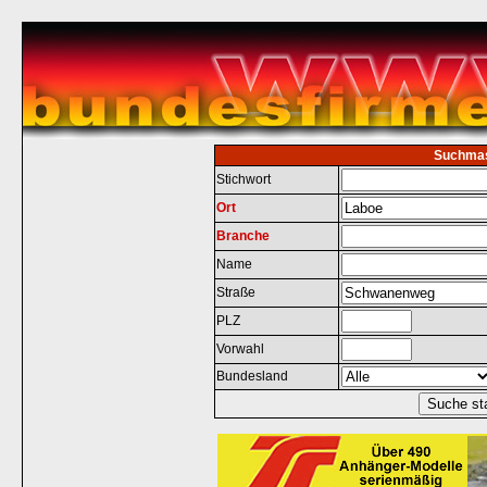
Suchma
Stichwort
Ort
Branche
Name
Straße
PLZ
Vorwahl
Bundesland