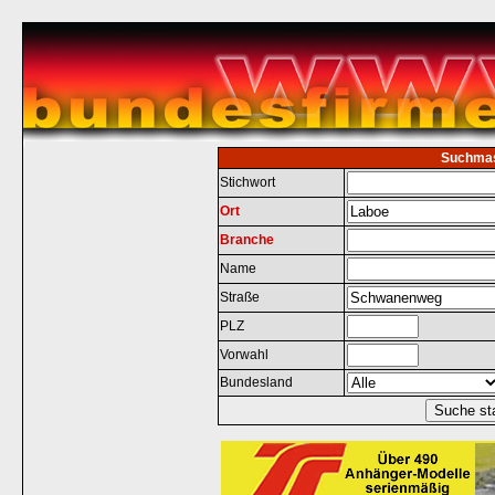
Suchma
Stichwort
Ort
Branche
Name
Straße
PLZ
Vorwahl
Bundesland