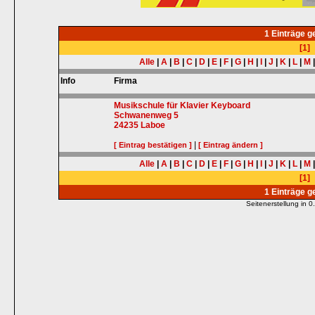
1 Einträge 
[1]
Alle
|
A
|
B
|
C
|
D
|
E
|
F
|
G
|
H
|
I
|
J
|
K
|
L
|
M
Info
Firma
Musikschule für Klavier Keyboard
Schwanenweg 5
24235
Laboe
|
[ Eintrag bestätigen ]
[ Eintrag ändern ]
Alle
|
A
|
B
|
C
|
D
|
E
|
F
|
G
|
H
|
I
|
J
|
K
|
L
|
M
[1]
1 Einträge 
Seitenerstellung in