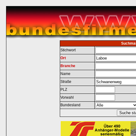
Suchma
Stichwort
Ort
Branche
Name
Straße
PLZ
Vorwahl
Bundesland