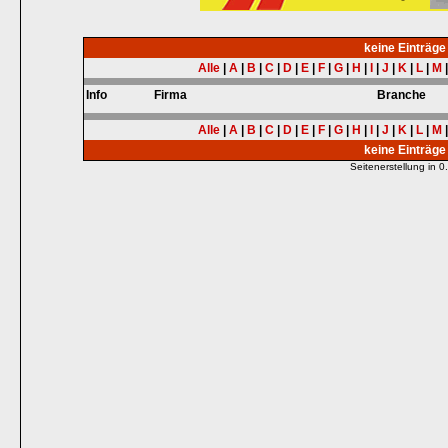
keine Einträg
Alle
|
A
|
B
|
C
|
D
|
E
|
F
|
G
|
H
|
I
|
J
|
K
|
L
|
M
Info
Firma
Branche
Alle
|
A
|
B
|
C
|
D
|
E
|
F
|
G
|
H
|
I
|
J
|
K
|
L
|
M
keine Einträg
Seitenerstellung in