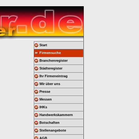
Start
Firmensuche
Branchenregister
Städteregister
Ihr Firmeneintrag
Wir über uns
Presse
Messen
IHKs
Handwerkskammern
Botschaften
Stellenangebote
AGB