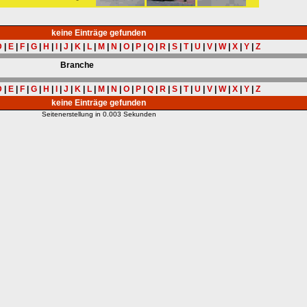
keine Einträge gefunden
D
|
E
|
F
|
G
|
H
|
I
|
J
|
K
|
L
|
M
|
N
|
O
|
P
|
Q
|
R
|
S
|
T
|
U
|
V
|
W
|
X
|
Y
|
Z
Branche
D
|
E
|
F
|
G
|
H
|
I
|
J
|
K
|
L
|
M
|
N
|
O
|
P
|
Q
|
R
|
S
|
T
|
U
|
V
|
W
|
X
|
Y
|
Z
keine Einträge gefunden
Seitenerstellung in 0.003 Sekunden