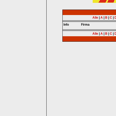
Alle
|
A
|
B
|
C
|
Info
Firma
Alle
|
A
|
B
|
C
|