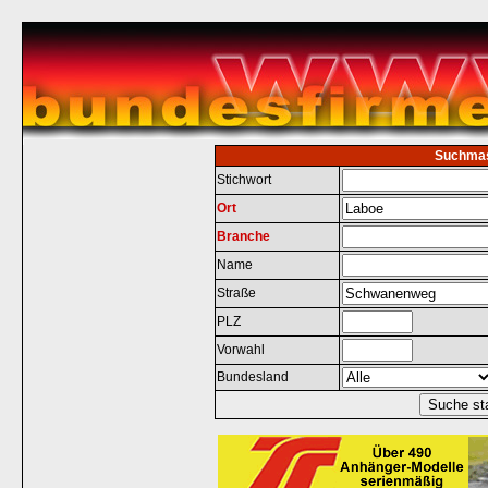
Suchma
Stichwort
Ort
Branche
Name
Straße
PLZ
Vorwahl
Bundesland