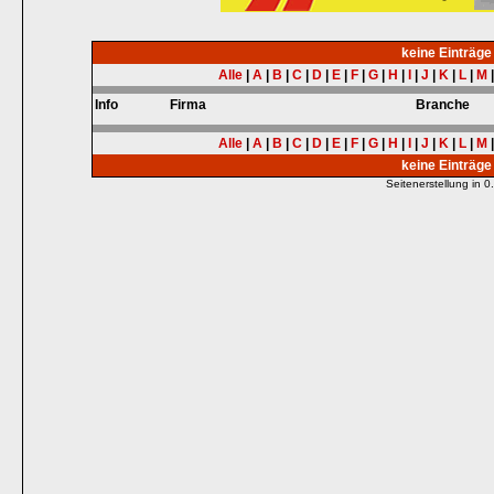
keine Einträg
Alle
|
A
|
B
|
C
|
D
|
E
|
F
|
G
|
H
|
I
|
J
|
K
|
L
|
M
Info
Firma
Branche
Alle
|
A
|
B
|
C
|
D
|
E
|
F
|
G
|
H
|
I
|
J
|
K
|
L
|
M
keine Einträg
Seitenerstellung in