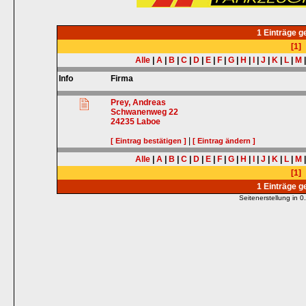
1 Einträge 
[1]
Alle
|
A
|
B
|
C
|
D
|
E
|
F
|
G
|
H
|
I
|
J
|
K
|
L
|
M
Info
Firma
Prey, Andreas
Schwanenweg 22
24235
Laboe
|
[ Eintrag bestätigen ]
[ Eintrag ändern ]
Alle
|
A
|
B
|
C
|
D
|
E
|
F
|
G
|
H
|
I
|
J
|
K
|
L
|
M
[1]
1 Einträge 
Seitenerstellung in