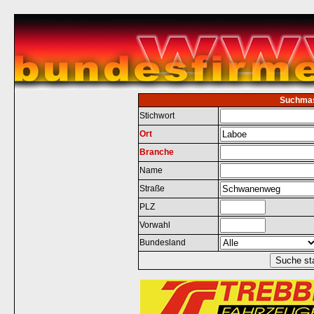
Suchma
Stichwort
Ort
Branche
Name
Straße
PLZ
Vorwahl
Bundesland