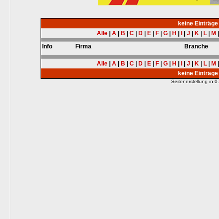
keine Einträg
Alle
|
A
|
B
|
C
|
D
|
E
|
F
|
G
|
H
|
I
|
J
|
K
|
L
|
M
Info
Firma
Branche
Alle
|
A
|
B
|
C
|
D
|
E
|
F
|
G
|
H
|
I
|
J
|
K
|
L
|
M
keine Einträg
Seitenerstellung in