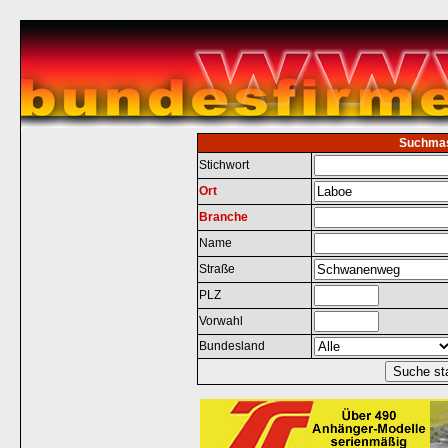
Suchma
Stichwort
Ort
Branche
Name
Straße
PLZ
Vorwahl
Bundesland