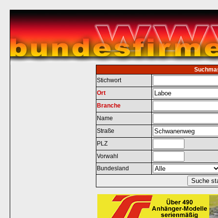
Suchma
Stichwort
Ort
Branche
Name
Straße
PLZ
Vorwahl
Bundesland