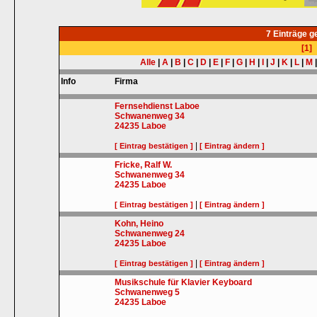
7 Einträge 
[1]
Alle
|
A
|
B
|
C
|
D
|
E
|
F
|
G
|
H
|
I
|
J
|
K
|
L
|
M
Info
Firma
Fernsehdienst Laboe
Schwanenweg 34
24235
Laboe
|
[ Eintrag bestätigen ]
[ Eintrag ändern ]
Fricke, Ralf W.
Schwanenweg 34
24235
Laboe
|
[ Eintrag bestätigen ]
[ Eintrag ändern ]
Kohn, Heino
Schwanenweg 24
24235
Laboe
|
[ Eintrag bestätigen ]
[ Eintrag ändern ]
Musikschule für Klavier Keyboard
Schwanenweg 5
24235
Laboe