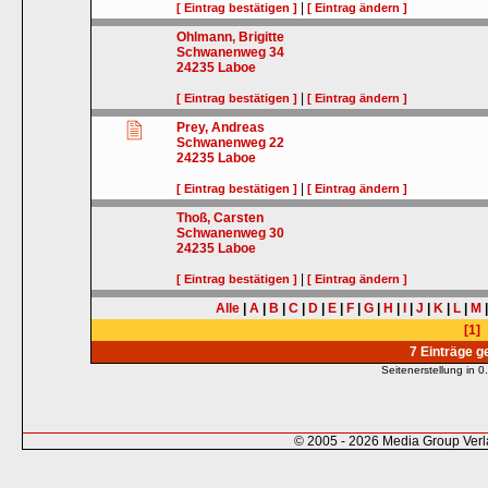
|
[ Eintrag bestätigen ]
[ Eintrag ändern ]
Ohlmann, Brigitte
Schwanenweg 34
24235
Laboe
|
[ Eintrag bestätigen ]
[ Eintrag ändern ]
Prey, Andreas
Schwanenweg 22
24235
Laboe
|
[ Eintrag bestätigen ]
[ Eintrag ändern ]
Thoß, Carsten
Schwanenweg 30
24235
Laboe
|
[ Eintrag bestätigen ]
[ Eintrag ändern ]
Alle
|
A
|
B
|
C
|
D
|
E
|
F
|
G
|
H
|
I
|
J
|
K
|
L
|
M
[1]
7 Einträge 
Seitenerstellung in
© 2005 - 2026 Media Group Ver