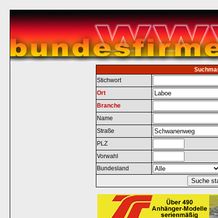
Suchma
Stichwort
Ort
Branche
Name
Straße
PLZ
Vorwahl
Bundesland