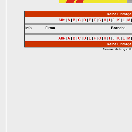
keine Einträg
Alle
|
A
|
B
|
C
|
D
|
E
|
F
|
G
|
H
|
I
|
J
|
K
|
L
|
M
Info
Firma
Branche
Alle
|
A
|
B
|
C
|
D
|
E
|
F
|
G
|
H
|
I
|
J
|
K
|
L
|
M
keine Einträg
Seitenerstellung in