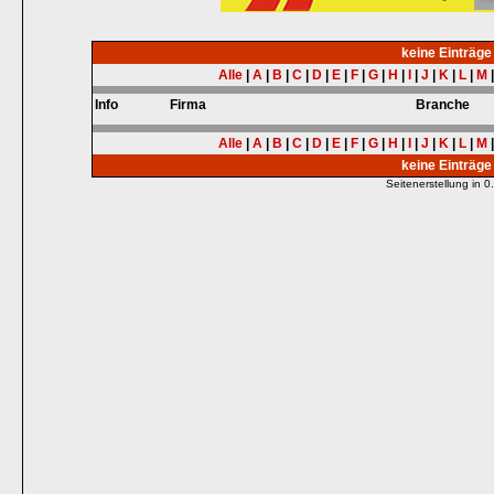
keine Einträg
Alle
|
A
|
B
|
C
|
D
|
E
|
F
|
G
|
H
|
I
|
J
|
K
|
L
|
M
Info
Firma
Branche
Alle
|
A
|
B
|
C
|
D
|
E
|
F
|
G
|
H
|
I
|
J
|
K
|
L
|
M
keine Einträg
Seitenerstellung in