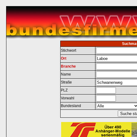
Suchma
Stichwort
Ort
Branche
Name
Straße
PLZ
Vorwahl
Bundesland