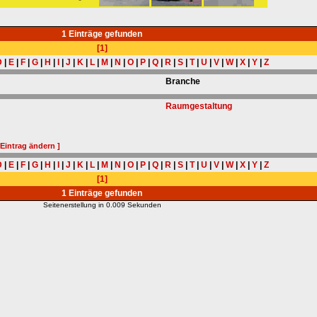
1 Einträge gefunden
[1]
D
|
E
|
F
|
G
|
H
|
I
|
J
|
K
|
L
|
M
|
N
|
O
|
P
|
Q
|
R
|
S
|
T
|
U
|
V
|
W
|
X
|
Y
|
Z
Branche
Raumgestaltung
 Eintrag ändern ]
D
|
E
|
F
|
G
|
H
|
I
|
J
|
K
|
L
|
M
|
N
|
O
|
P
|
Q
|
R
|
S
|
T
|
U
|
V
|
W
|
X
|
Y
|
Z
[1]
1 Einträge gefunden
Seitenerstellung in 0.009 Sekunden