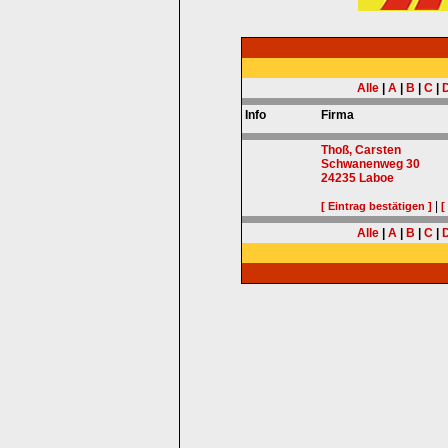
Alle
|
A
|
B
|
C
|
Info
Firma
Thoß, Carsten
Schwanenweg 30
24235
Laboe
|
[ Eintrag bestätigen ]
[
Alle
|
A
|
B
|
C
|