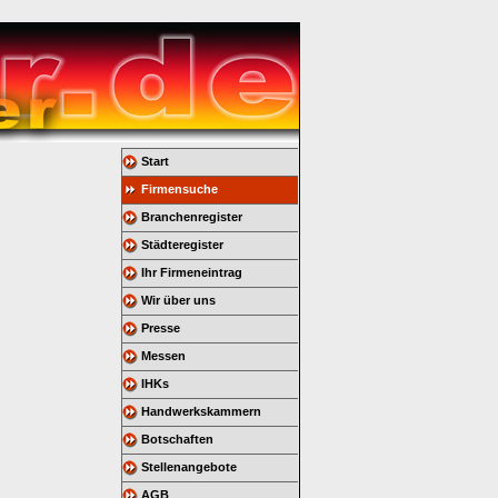
Start
Firmensuche
Branchenregister
Städteregister
Ihr Firmeneintrag
Wir über uns
Presse
Messen
IHKs
Handwerkskammern
Botschaften
Stellenangebote
AGB