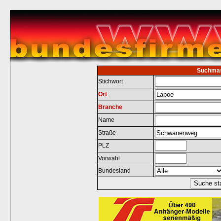
Suchma
Stichwort
Ort
Branche
Name
Straße
PLZ
Vorwahl
Bundesland