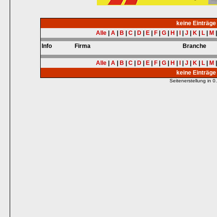
keine Einträg
Alle
|
A
|
B
|
C
|
D
|
E
|
F
|
G
|
H
|
I
|
J
|
K
|
L
|
M
Info
Firma
Branche
Alle
|
A
|
B
|
C
|
D
|
E
|
F
|
G
|
H
|
I
|
J
|
K
|
L
|
M
keine Einträg
Seitenerstellung in