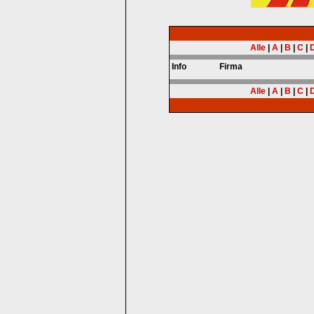
Alle
|
A
|
B
|
C
|
Info
Firma
Alle
|
A
|
B
|
C
|