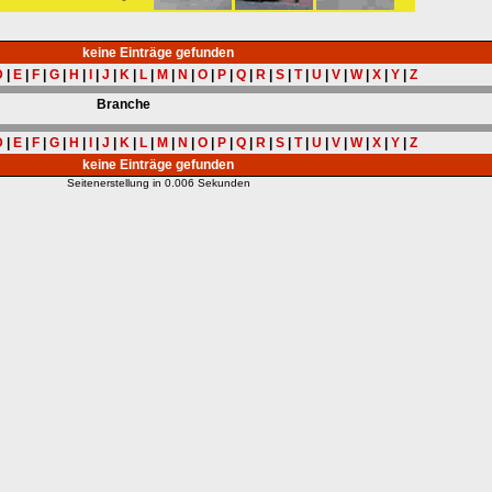
keine Einträge gefunden
D
|
E
|
F
|
G
|
H
|
I
|
J
|
K
|
L
|
M
|
N
|
O
|
P
|
Q
|
R
|
S
|
T
|
U
|
V
|
W
|
X
|
Y
|
Z
Branche
D
|
E
|
F
|
G
|
H
|
I
|
J
|
K
|
L
|
M
|
N
|
O
|
P
|
Q
|
R
|
S
|
T
|
U
|
V
|
W
|
X
|
Y
|
Z
keine Einträge gefunden
Seitenerstellung in 0.006 Sekunden