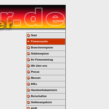
Start
Firmensuche
Branchenregister
Städteregister
Ihr Firmeneintrag
Wir über uns
Presse
Messen
IHKs
Handwerkskammern
Botschaften
Stellenangebote
AGB