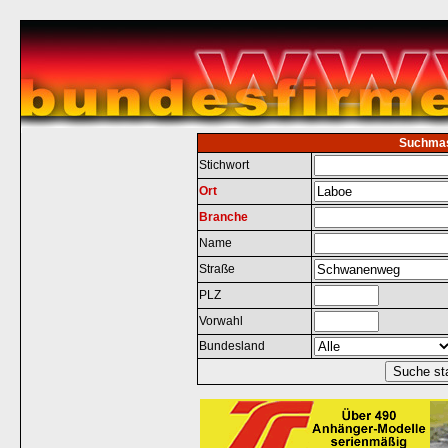
Suchma
Stichwort
Ort
Branche
Name
Straße
PLZ
Vorwahl
Bundesland