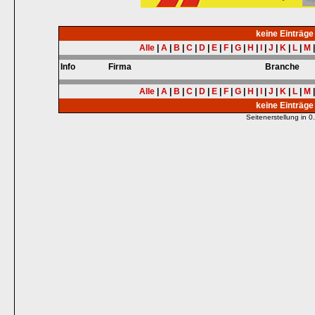
keine Einträg
Alle
|
A
|
B
|
C
|
D
|
E
|
F
|
G
|
H
|
I
|
J
|
K
|
L
|
M
Info
Firma
Branche
Alle
|
A
|
B
|
C
|
D
|
E
|
F
|
G
|
H
|
I
|
J
|
K
|
L
|
M
keine Einträg
Seitenerstellung in