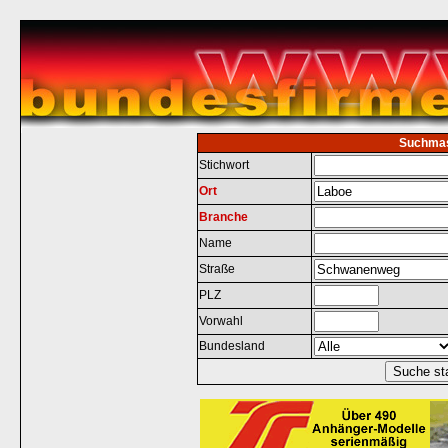
Suchma
Stichwort
Ort
Branche
Name
Straße
PLZ
Vorwahl
Bundesland