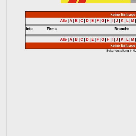
keine Einträg
Alle
|
A
|
B
|
C
|
D
|
E
|
F
|
G
|
H
|
I
|
J
|
K
|
L
|
M
Info
Firma
Branche
Alle
|
A
|
B
|
C
|
D
|
E
|
F
|
G
|
H
|
I
|
J
|
K
|
L
|
M
keine Einträg
Seitenerstellung in