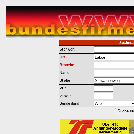
Suchma
Stichwort
Ort
Branche
Name
Straße
PLZ
Vorwahl
Bundesland