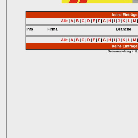
keine Einträg
Alle
|
A
|
B
|
C
|
D
|
E
|
F
|
G
|
H
|
I
|
J
|
K
|
L
|
M
Info
Firma
Branche
Alle
|
A
|
B
|
C
|
D
|
E
|
F
|
G
|
H
|
I
|
J
|
K
|
L
|
M
keine Einträg
Seitenerstellung in