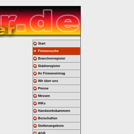
Start
Firmensuche
Branchenregister
Städteregister
Ihr Firmeneintrag
Wir über uns
Presse
Messen
IHKs
Handwerkskammern
Botschaften
Stellenangebote
AGB