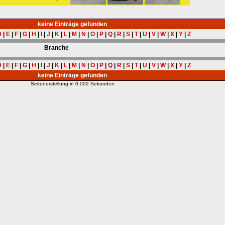
keine Einträge gefunden
D
|
E
|
F
|
G
|
H
|
I
|
J
|
K
|
L
|
M
|
N
|
O
|
P
|
Q
|
R
|
S
|
T
|
U
|
V
|
W
|
X
|
Y
|
Z
Branche
D
|
E
|
F
|
G
|
H
|
I
|
J
|
K
|
L
|
M
|
N
|
O
|
P
|
Q
|
R
|
S
|
T
|
U
|
V
|
W
|
X
|
Y
|
Z
keine Einträge gefunden
Seitenerstellung in 0.002 Sekunden