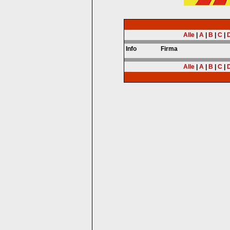
Alle
|
A
|
B
|
C
|
Info
Firma
Alle
|
A
|
B
|
C
|