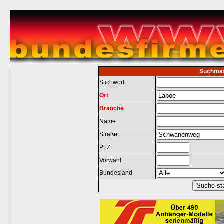
Suchma
Stichwort
Ort
Branche
Name
Straße
PLZ
Vorwahl
Bundesland