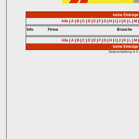
keine Einträg
Alle
|
A
|
B
|
C
|
D
|
E
|
F
|
G
|
H
|
I
|
J
|
K
|
L
|
M
Info
Firma
Branche
Alle
|
A
|
B
|
C
|
D
|
E
|
F
|
G
|
H
|
I
|
J
|
K
|
L
|
M
keine Einträg
Seitenerstellung in