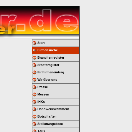
Start
Firmensuche
Branchenregister
Städteregister
Ihr Firmeneintrag
Wir über uns
Presse
Messen
IHKs
Handwerkskammern
Botschaften
Stellenangebote
AGB