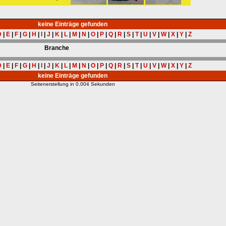
keine Einträge gefunden
D
|
E
|
F
|
G
|
H
|
I
|
J
|
K
|
L
|
M
|
N
|
O
|
P
|
Q
|
R
|
S
|
T
|
U
|
V
|
W
|
X
|
Y
|
Z
Branche
D
|
E
|
F
|
G
|
H
|
I
|
J
|
K
|
L
|
M
|
N
|
O
|
P
|
Q
|
R
|
S
|
T
|
U
|
V
|
W
|
X
|
Y
|
Z
keine Einträge gefunden
Seitenerstellung in 0.004 Sekunden