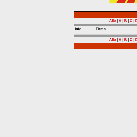
Alle
|
A
|
B
|
C
|
Info
Firma
Alle
|
A
|
B
|
C
|