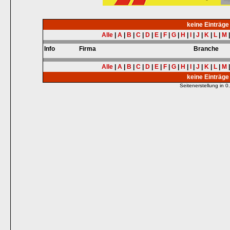
keine Einträg
Alle
|
A
|
B
|
C
|
D
|
E
|
F
|
G
|
H
|
I
|
J
|
K
|
L
|
M
Info
Firma
Branche
Alle
|
A
|
B
|
C
|
D
|
E
|
F
|
G
|
H
|
I
|
J
|
K
|
L
|
M
keine Einträg
Seitenerstellung in