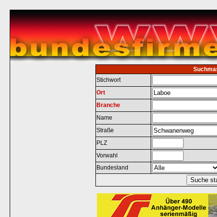
Suchma
Stichwort
Ort
Branche
Name
Straße
PLZ
Vorwahl
Bundesland