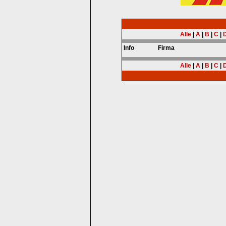
Alle
|
A
|
B
|
C
|
Info
Firma
Alle
|
A
|
B
|
C
|