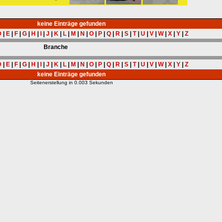
keine Einträge gefunden
D
|
E
|
F
|
G
|
H
|
I
|
J
|
K
|
L
|
M
|
N
|
O
|
P
|
Q
|
R
|
S
|
T
|
U
|
V
|
W
|
X
|
Y
|
Z
Branche
D
|
E
|
F
|
G
|
H
|
I
|
J
|
K
|
L
|
M
|
N
|
O
|
P
|
Q
|
R
|
S
|
T
|
U
|
V
|
W
|
X
|
Y
|
Z
keine Einträge gefunden
Seitenerstellung in 0.003 Sekunden