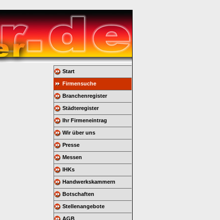
Start
Firmensuche
Branchenregister
Städteregister
Ihr Firmeneintrag
Wir über uns
Presse
Messen
IHKs
Handwerkskammern
Botschaften
Stellenangebote
AGB