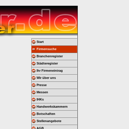
Start
Firmensuche
Branchenregister
Städteregister
Ihr Firmeneintrag
Wir über uns
Presse
Messen
IHKs
Handwerkskammern
Botschaften
Stellenangebote
AGB