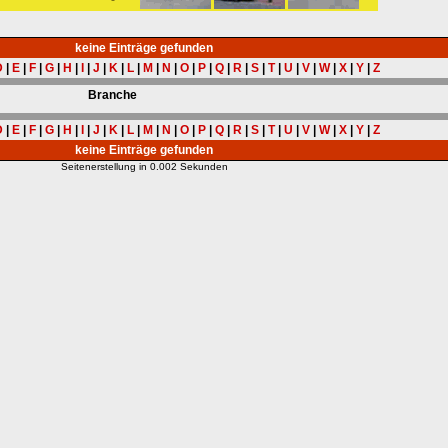
keine Einträge gefunden
D
|
E
|
F
|
G
|
H
|
I
|
J
|
K
|
L
|
M
|
N
|
O
|
P
|
Q
|
R
|
S
|
T
|
U
|
V
|
W
|
X
|
Y
|
Z
Branche
D
|
E
|
F
|
G
|
H
|
I
|
J
|
K
|
L
|
M
|
N
|
O
|
P
|
Q
|
R
|
S
|
T
|
U
|
V
|
W
|
X
|
Y
|
Z
keine Einträge gefunden
Seitenerstellung in 0.002 Sekunden