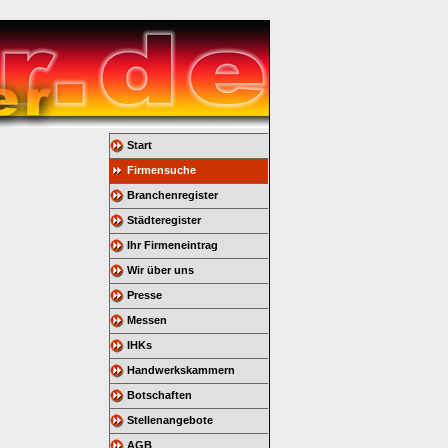
Start
Firmensuche
Branchenregister
Städteregister
Ihr Firmeneintrag
Wir über uns
Presse
Messen
IHKs
Handwerkskammern
Botschaften
Stellenangebote
AGB