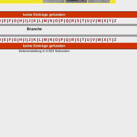
keine Einträge gefunden
D
|
E
|
F
|
G
|
H
|
I
|
J
|
K
|
L
|
M
|
N
|
O
|
P
|
Q
|
R
|
S
|
T
|
U
|
V
|
W
|
X
|
Y
|
Z
Branche
D
|
E
|
F
|
G
|
H
|
I
|
J
|
K
|
L
|
M
|
N
|
O
|
P
|
Q
|
R
|
S
|
T
|
U
|
V
|
W
|
X
|
Y
|
Z
keine Einträge gefunden
Seitenerstellung in 0.003 Sekunden