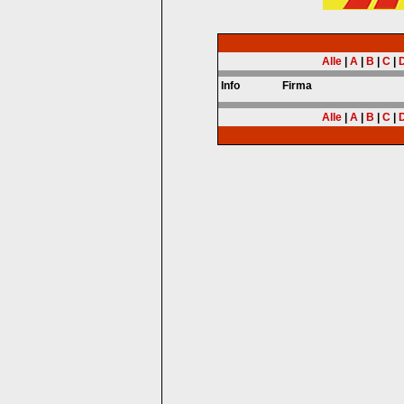
Alle
|
A
|
B
|
C
|
Info
Firma
Alle
|
A
|
B
|
C
|