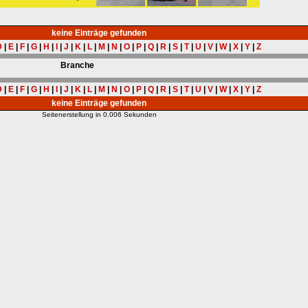
keine Einträge gefunden
D
|
E
|
F
|
G
|
H
|
I
|
J
|
K
|
L
|
M
|
N
|
O
|
P
|
Q
|
R
|
S
|
T
|
U
|
V
|
W
|
X
|
Y
|
Z
Branche
D
|
E
|
F
|
G
|
H
|
I
|
J
|
K
|
L
|
M
|
N
|
O
|
P
|
Q
|
R
|
S
|
T
|
U
|
V
|
W
|
X
|
Y
|
Z
keine Einträge gefunden
Seitenerstellung in 0.006 Sekunden