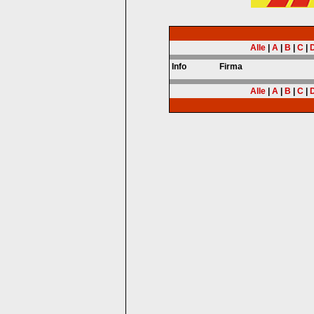
Alle
|
A
|
B
|
C
|
Info
Firma
Alle
|
A
|
B
|
C
|