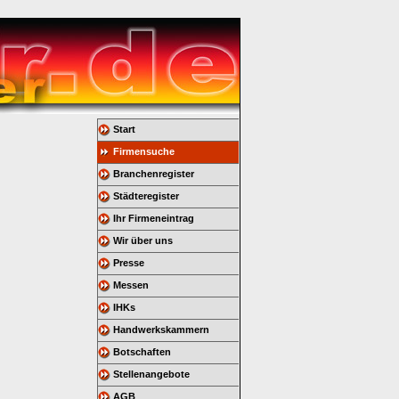
Start
Firmensuche
Branchenregister
Städteregister
Ihr Firmeneintrag
Wir über uns
Presse
Messen
IHKs
Handwerkskammern
Botschaften
Stellenangebote
AGB