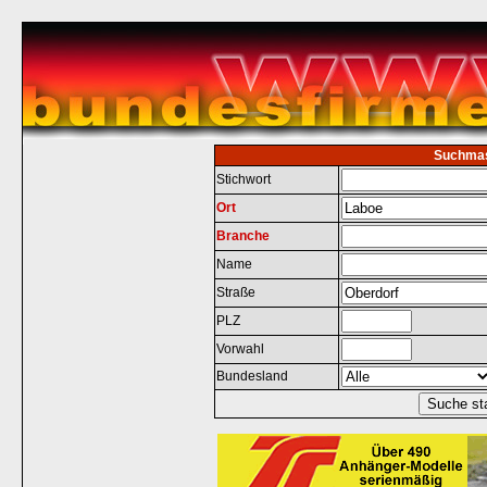
Suchma
Stichwort
Ort
Branche
Name
Straße
PLZ
Vorwahl
Bundesland