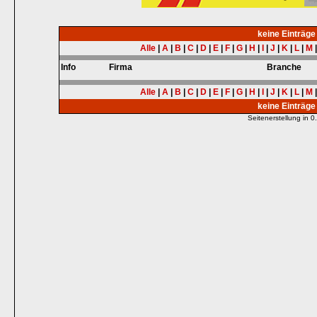
keine Einträg
Alle
|
A
|
B
|
C
|
D
|
E
|
F
|
G
|
H
|
I
|
J
|
K
|
L
|
M
Info
Firma
Branche
Alle
|
A
|
B
|
C
|
D
|
E
|
F
|
G
|
H
|
I
|
J
|
K
|
L
|
M
keine Einträg
Seitenerstellung in