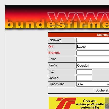
Suchma
Stichwort
Ort
Branche
Name
Straße
PLZ
Vorwahl
Bundesland