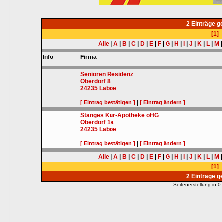
2 Einträge 
[1]
Alle
|
A
|
B
|
C
|
D
|
E
|
F
|
G
|
H
|
I
|
J
|
K
|
L
|
M
Info
Firma
Senioren Residenz
Oberdorf 8
24235
Laboe
|
[ Eintrag bestätigen ]
[ Eintrag ändern ]
Stanges Kur-Apotheke oHG
Oberdorf 1a
24235
Laboe
|
[ Eintrag bestätigen ]
[ Eintrag ändern ]
Alle
|
A
|
B
|
C
|
D
|
E
|
F
|
G
|
H
|
I
|
J
|
K
|
L
|
M
[1]
2 Einträge 
Seitenerstellung in